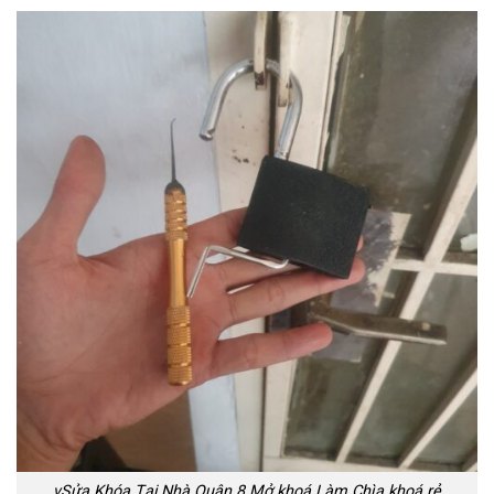
vSửa Khóa Tại Nhà Quận 8 Mở khoá Làm Chìa khoá rẻ