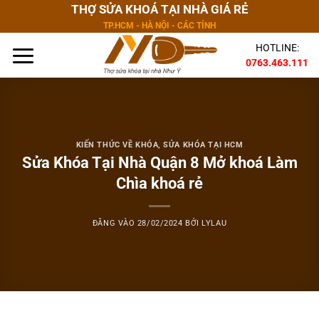
Bỏ
THỢ SỬA KHOÁ TẠI NHÀ GIÁ RẺ
qua
TP.HCM - HÀ NỘI - CÁC TỈNH
nội
HOTLINE:
dung
0763.463.111
KIẾN THỨC VỀ KHÓA
,
SỬA KHÓA TẠI HCM
Sửa Khóa Tại Nhà Quận 8 Mở khoá Làm
Chìa khoá rẻ
ĐĂNG VÀO
28/02/2024
BỞI
LYLAU