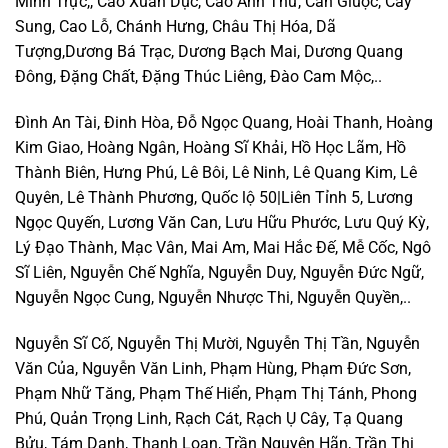
Minh Trực,, Cao Xuân Dục, Cao Anh Thư, Cần Giuộc, Cây
Sung, Cao Lỗ, Chánh Hưng, Châu Thị Hóa, Dã
Tượng,Dương Bá Trạc, Dương Bạch Mai, Dương Quang
Đông, Đặng Chất, Đặng Thúc Liêng, Đào Cam Mộc,..
Đình An Tài, Đinh Hòa, Đỗ Ngọc Quang, Hoài Thanh, Hoàng
Kim Giao, Hoàng Ngân, Hoàng Sĩ Khải, Hồ Học Lãm, Hồ
Thành Biên, Hưng Phú, Lê Bôi, Lê Ninh, Lê Quang Kim, Lê
Quyên, Lê Thành Phương, Quốc lộ 50|Liên Tỉnh 5, Lương
Ngọc Quyến, Lương Văn Can, Lưu Hữu Phước, Lưu Quý Kỳ,
Lý Đạo Thành, Mạc Vân, Mai Am, Mai Hắc Đế, Mễ Cốc, Ngô
Sĩ Liên, Nguyễn Chế Nghĩa, Nguyễn Duy, Nguyễn Đức Ngữ,
Nguyễn Ngọc Cung, Nguyễn Nhược Thi, Nguyễn Quyền,..
Nguyễn Sĩ Cố, Nguyễn Thị Mười, Nguyễn Thị Tần, Nguyễn
Văn Của, Nguyễn Văn Linh, Phạm Hùng, Phạm Đức Sơn,
Phạm Nhữ Tăng, Phạm Thế Hiển, Phạm Thị Tánh, Phong
Phú, Quản Trọng Linh, Rạch Cát, Rạch Ụ Cây, Tạ Quang
Bửu, Tám Danh, Thanh Loan, Trần Nguyên Hãn, Trần Thị