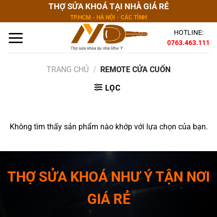
Bỏ
THỢ SỬA KHOÁ TẠI NHÀ GIÁ RẺ
qua
TP.HCM - HÀ NỘI - CÁC TỈNH
nội
HOTLINE:
dung
0763.463.111
TRANG CHỦ
/
REMOTE CỬA CUỐN
LỌC
Không tìm thấy sản phẩm nào khớp với lựa chọn của bạn.
THỢ SỬA KHOÁ NHƯ Ý TẬN NƠI
GIÁ RẺ