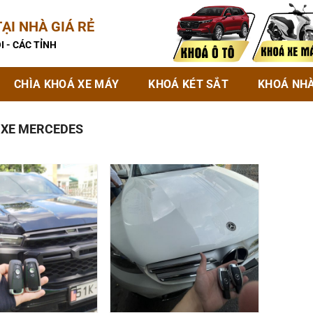
ẠI NHÀ GIÁ RẺ
I - CÁC TỈNH
CHÌA KHOÁ XE MÁY
KHOÁ KÉT SẮT
KHOÁ NH
 XE MERCEDES