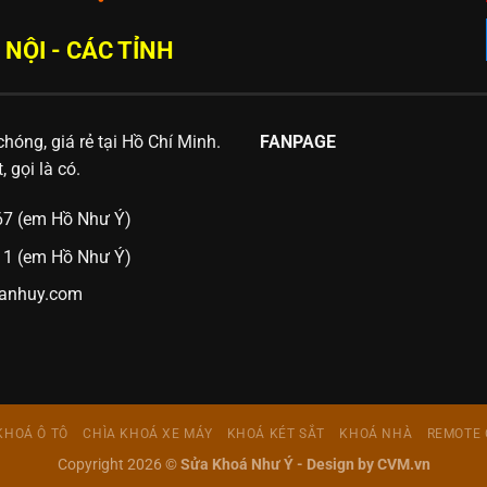
 NỘI - CÁC TỈNH
hóng, giá rẻ tại Hồ Chí Minh.
FANPAGE
 gọi là có.
367 (em Hồ Như Ý)
111 (em Hồ Như Ý)
anhuy.com
KHOÁ Ô TÔ
CHÌA KHOÁ XE MÁY
KHOÁ KÉT SẮT
KHOÁ NHÀ
REMOTE 
Copyright 2026 ©
Sửa Khoá Như Ý -
Design by CVM.vn