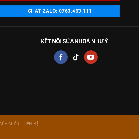
CHAT ZALO: 0763.463.111
KẾT NỐI SỬA KHOÁ NHƯ Ý
CỬA CUỐN
LIÊN HỆ