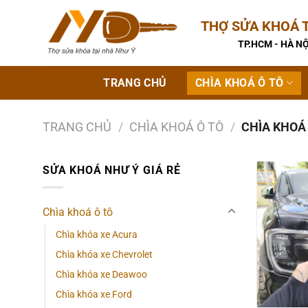
Bỏ
THỢ SỬA KHOÁ T
qua
nội
TP.HCM - HÀ NỘ
dung
TRANG CHỦ
CHÌA KHOÁ Ô TÔ
TRANG CHỦ
/
CHÌA KHOÁ Ô TÔ
/
CHÌA KHOÁ
SỬA KHOÁ NHƯ Ý GIÁ RẺ
Chìa khoá ô tô
Chìa khóa xe Acura
Chìa khóa xe Chevrolet
Chìa khóa xe Deawoo
Chìa khóa xe Ford