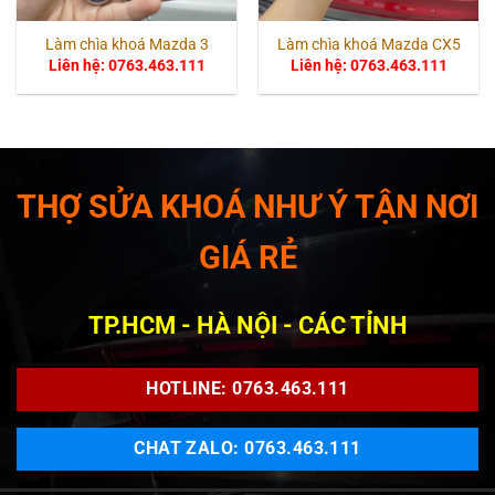
Làm chìa khoá Mazda 3
Làm chìa khoá Mazda CX5
Liên hệ: 0763.463.111
Liên hệ: 0763.463.111
THỢ SỬA KHOÁ NHƯ Ý TẬN NƠI
GIÁ RẺ
TP.HCM - HÀ NỘI - CÁC TỈNH
HOTLINE: 0763.463.111
CHAT ZALO: 0763.463.111