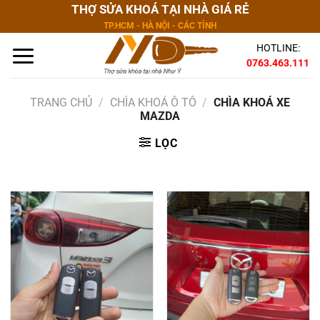
Bỏ
THỢ SỬA KHOÁ TẠI NHÀ GIÁ RẺ
qua
TP.HCM - HÀ NỘI - CÁC TỈNH
nội
HOTLINE:
dung
0763.463.111
TRANG CHỦ
/
CHÌA KHOÁ Ô TÔ
/
CHÌA KHOÁ XE
MAZDA
LỌC