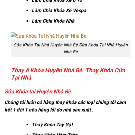
Làm Chìa Khóa Xe ô Tô
Làm Chìa Khóa Xe Vespa
Làm Chìa Khóa Nhà
Sửa Khóa Tại Nhà Huyện Nhà Bè Sửa Khóa Tại Nhà Huyện
Nhà Bè
Thay ổ Khóa Huyện Nhà Bè
.
Thay Khóa Cửa
Tại Nhà
Sửa Khóa tại Huyện Nhà Bè
Chúng tôi luôn có hàng thay khóa các loại chúng tôi cam
kết 1 đổi 1 nếu hàng lỗi do nhà sản xuất .
Thay Khóa Tay Gạt