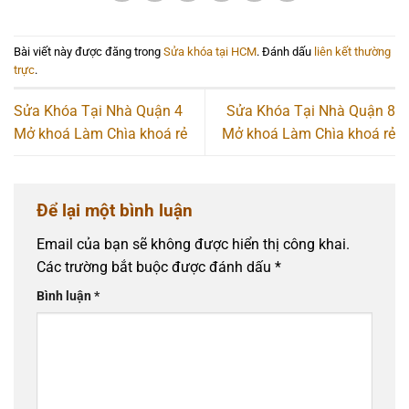
Bài viết này được đăng trong
Sửa khóa tại HCM
. Đánh dấu
liên kết thường
trực
.
Sửa Khóa Tại Nhà Quận 4
Sửa Khóa Tại Nhà Quận 8
Mở khoá Làm Chìa khoá rẻ
Mở khoá Làm Chìa khoá rẻ
Để lại một bình luận
Email của bạn sẽ không được hiển thị công khai.
Các trường bắt buộc được đánh dấu
*
Bình luận
*