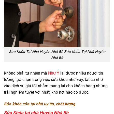
Sửa Khóa Tại Nhà Huyện Nhà Bè Sửa Khóa Tại Nhà Huyện
Nhà Bè
Không phải tự nhiên mà
Như Ý
lại được nhiều người tin
tưởng lựa chọn trong việc sửa khóa như vậy, tất cả nhờ
vào dịch vụ giá tốt nhằm mang lại cho khách hàng những
trải nghiệm tuyệt vời nhất, khó nơi nào có được.
Sửa khóa cửa tại nhà uy tín, chất lượng
Sửa Khóa tại nhà Huyện Nhà Bè