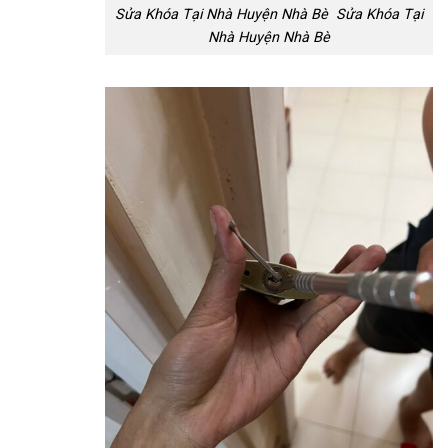
Sửa Khóa Tại Nhà Huyện Nhà Bè Sửa Khóa Tại
Nhà Huyện Nhà Bè