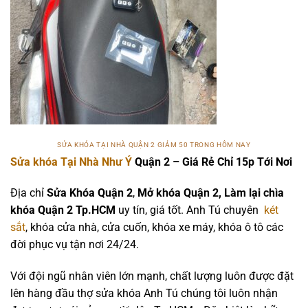
SỬA KHÓA TẠI NHÀ QUẬN 2 GIẢM 50 TRONG HÔM NAY
Sửa khóa Tại Nhà Như Ý
Quận 2 – Giá Rẻ Chỉ 15p Tới Nơi
Địa chỉ
Sửa Khóa Quận 2
,
Mở khóa Quận 2, Làm lại chìa
khóa Quận 2 Tp.HCM
uy tín, giá tốt. Anh Tú chuyên
két
sắt
, khóa cửa nhà, cửa cuốn, khóa xe máy, khóa ô tô các
đời phục vụ tận nơi 24/24.
Với đội ngũ nhân viên lớn mạnh, chất lượng luôn được đặt
lên hàng đầu thợ sửa khóa Anh Tú chúng tôi luôn nhận