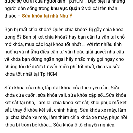
được sự ưu ái của người dân Tp.HCM… Đặc biệt là những
người dân sống trong
khu vực Quận 2
với cái tên thân
thuộc –
Sửa khóa tại nhà Như Ý
.
Bạn bị mất chìa khóa? Quên chìa khóa? Bị gãy chìa khóa
trong ổ? Bạn bị kẹt chìa khóa? hay bạn cần tư vấn tại chỗ
mở khóa, mua các loại khóa tốt nhất … với rất nhiều tình
huống và những điều cần tư vấn hoặc giải quyết nhu cầu
về khóa bạn đừng ngần ngại hãy nhấc máy gọi ngay cho
chúng tôi để được tư vấn miễn phí tốt nhất, dịch vụ sửa
khóa tốt nhất tại Tp.HCM
Sửa khóa cửa nhà, lắp đặt khóa cửa theo yêu cầu, Sửa
khóa cửa cuốn, sửa khóa vali, sửa khóa cặp số…Sửa khóa
két sắt tại nhà, làm lại chìa khóa két sắt, khôi phục mã két
sắt, thay ổ khóa két sắt chính hãng. Sửa khóa xe máy, làm
lại chìa khóa xe máy, làm thêm chìa khóa xe máy, phục hồi
khóa bị trộm bẻ khóa… Sửa khóa ô tô chuyên nghiệp.