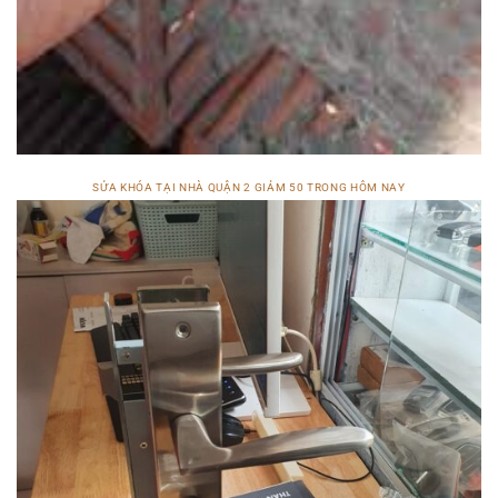
SỬA KHÓA TẠI NHÀ QUẬN 2 GIẢM 50 TRONG HÔM NAY