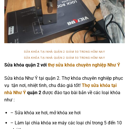
SỬA KHÓA TẠI NHÀ QUẬN 2 GIẢM 50 TRONG HÔM NAY
SỬA KHÓA TẠI NHÀ QUẬN 2 GIẢM 50 TRONG HÔM NAY
Sửa khóa quận 2 với
thợ sửa khóa chuyên nghiệp Như Ý
Sửa khóa Như Ý tại quận 2. Thợ khóa chuyên nghiệp phục
vụ tận nơi, nhiệt tình, chu đáo giá tốt!
Thợ sửa khóa tại
nhà Như Ý
quận 2
được đào tạo bài bản về các loại khóa
như :
– Sửa khóa xe hơi, mở khóa xe hơi
– Làm lại chìa khóa xe máy các loại chỉ trong 5 đến 10