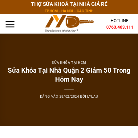
Bỏ
THỢ SỬA KHOÁ TẠI NHÀ GIÁ RẺ
qua
TP.HCM - HÀ NỘI - CÁC TỈNH
nội
HOTLINE:
dung
0763.463.111
SỬA KHÓA TẠI HCM
Sửa Khóa Tại Nhà Quận 2 Giảm 50 Trong
Hôm Nay
ĐĂNG VÀO
28/02/2024
BỞI
LYLAU