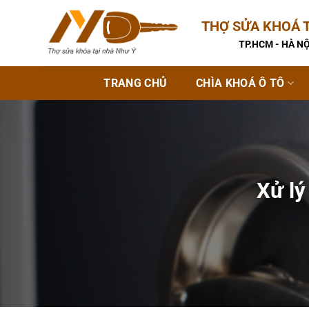
Bỏ
THỢ SỬA KHOÁ T
qua
nội
TP.HCM - HÀ NỘ
dung
TRANG CHỦ
CHÌA KHOÁ Ô TÔ
Xử lý