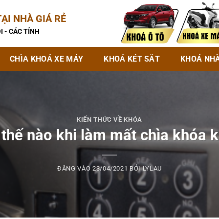
ẠI NHÀ GIÁ RẺ
I - CÁC TỈNH
CHÌA KHOÁ XE MÁY
KHOÁ KÉT SẮT
KHOÁ NH
KIẾN THỨC VỀ KHÓA
 thế nào khi làm mất chìa khóa k
ĐĂNG VÀO
23/04/2021
BỞI
LYLAU