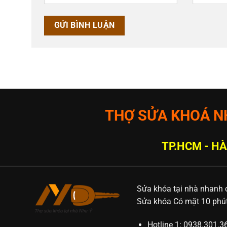
THỢ SỬA KHOÁ NH
TP.HCM - HÀ
Sửa khóa tại nhà nhanh c
Sửa khóa Có mặt 10 phút,
Hotline 1: 0938.301.