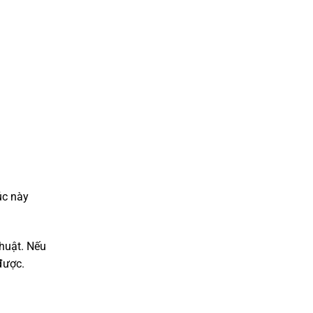
úc này
thuật. Nếu
được.