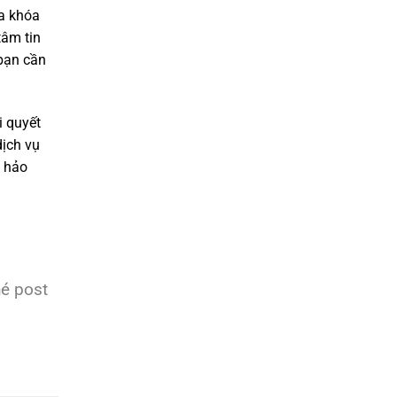
ửa khóa
tâm tin
 bạn cần
i quyết
dịch vụ
n hảo
hé post