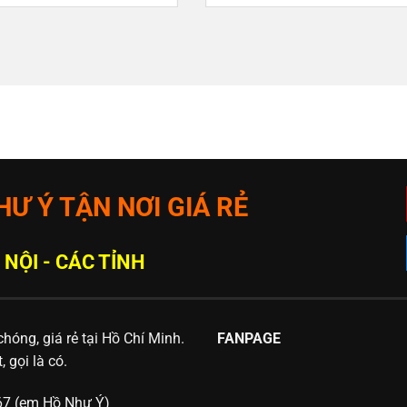
Ư Ý TẬN NƠI GIÁ RẺ
 NỘI - CÁC TỈNH
hóng, giá rẻ tại Hồ Chí Minh.
FANPAGE
 gọi là có.
367 (em Hồ Như Ý)