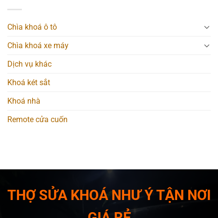
Chìa khoá ô tô
Chìa khoá xe máy
Dịch vụ khác
Khoá két sắt
Khoá nhà
Remote cửa cuốn
THỢ SỬA KHOÁ NHƯ Ý TẬN NƠI
GIÁ RẺ