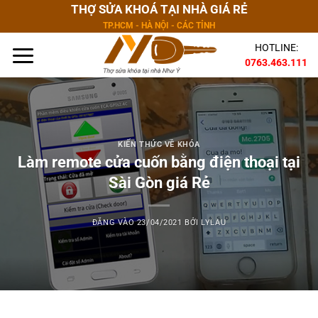
Bỏ
THỢ SỬA KHOÁ TẠI NHÀ GIÁ RẺ
qua
TP.HCM - HÀ NỘI - CÁC TỈNH
nội
HOTLINE:
dung
0763.463.111
KIẾN THỨC VỀ KHÓA
Làm remote cửa cuốn bằng điện thoại tại
Sài Gòn giá Rẻ
ĐĂNG VÀO
23/04/2021
BỞI
LYLAU