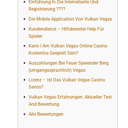
Einführung In Die Internetseite Und
Registrierung ????
Die Mobile Application Von Vulkan Vegas
Kundendienst – Hilfsbereiter Help Für
Spieler
Kann I Am Vulkan Vegas Online Casino
Kostenlos Gespielt Sein?
Auszahlungen Bei Feuer Speiender Berg
(umgangssprachlich) Vegas
Lizenz – Ist Das Vulkan Vegas Casino
Seriös?
Vulkan Vegas Erfahrungen: Aktueller Test
And Bewertung
Alle Bewertungen