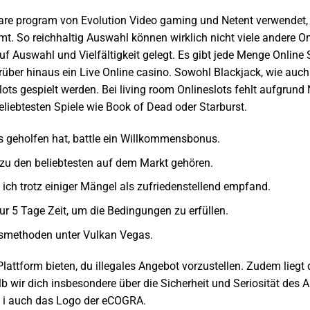
tware program von Evolution Video gaming und Netent verwendet,
mt. So reichhaltig Auswahl können wirklich nicht viele andere On
uf Auswahl und Vielfältigkeit gelegt. Es gibt jede Menge Online S
über hinaus ein Live Online casino. Sowohl Blackjack, wie auch
ts gespielt werden. Bei living room Onlineslots fehlt aufgrund 
eliebtesten Spiele wie Book of Dead oder Starburst.
 geholfen hat, battle ein Willkommensbonus.
e zu den beliebtesten auf dem Markt gehören.
 ich trotz einiger Mängel als zufriedenstellend empfand.
ur 5 Tage Zeit, um die Bedingungen zu erfüllen.
ngsmethoden unter Vulkan Vegas.
 Plattform bieten, du illegales Angebot vorzustellen. Zudem liegt
 wir dich insbesondere über die Sicherheit und Seriosität des A
st i auch das Logo der eCOGRA.