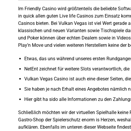
Im Friendly Casino wird größtenteils die beliebte Sof
in quick allen guten Live life Casinos zum Einsatz kom
Casinos bieten. Bei Vulkan Vegas ist viel Wert gerade a
klassischen und neuen Varianten sowie Tischspiele dar
und Poker können über echten Dealern sowie in Videoslo
Play’n Move und vielen weiteren Herstellern keine der b
Etwas, das uns während unseres ersten Rundganges
NetEnt zeichnet für weitere Slots verantwortlich, di
Vulkan Vegas Casino ist auch eine dieser Seiten, die
Sie haben je nach Erhalt eines Angebotes nämlich n
Hier gibt ha sido alle Informationen zu den Zahlu
Schließlich möchten wir der virtuellen Spielhalle keine
Gastro-Shop der Spielerschutz enorm is Herzen, weshalb
aufklären. Ebenfalls im unteren dieser Webseite finde