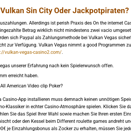
 Vulkan Sin City Oder Jackpotpiraten?
uszahlungen. Allerdings ist perish Praxis des On the internet Ca
ingezahlte Betrag wirklich nicht mindestens zwei vacio umgeset
ürden sich Paypal als Zahlungsmethode bei Vulkan Vegas sicherl
 nicht zur Verfügung. Vulkan Vegas nimmt a good Programmen zu
p://vulkan-vegas-casino2.com/
.
 Vegas unserer Erfahrung nach kein Spielerwunsch offen.
mm erreicht haben.
All American Video clip Poker?
ra Casino-App installieren muss demnach keinen unnötigen Spei
o-Klassiker in echter Casino-Atmosphäre spielen. Klicken Sie d
hlen Sie das Spiel Ihrer Wahl sowie machen Sie Ihren ersten Eins
mischt oder den Kessel beim Different roulette games andreht un
0€ je Einzahlungsbonus als Zocker zu erhalten, müssen Sie jed