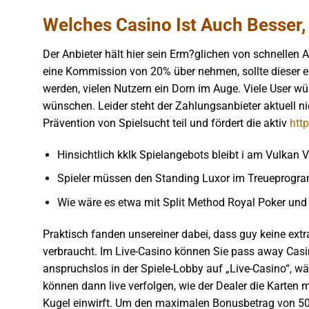
Welches Casino Ist Auch Besser,
Der Anbieter hält hier sein Erm?glichen von schnellen A
eine Kommission von 20% über nehmen, sollte dieser e
werden, vielen Nutzern ein Dorn im Auge. Viele User w
wünschen. Leider steht der Zahlungsanbieter aktuell
Prävention von Spielsucht teil und fördert die aktiv
htt
Hinsichtlich kklk Spielangebots bleibt i am Vulkan
Spieler müssen den Standing Luxor im Treueprogra
Wie wäre es etwa mit Split Method Royal Poker und 
Praktisch fanden unsereiner dabei, dass guy keine ext
verbraucht. Im Live-Casino können Sie pass away Casin
anspruchslos in der Spiele-Lobby auf „Live-Casino“, wä
können dann live verfolgen, wie der Dealer die Karten 
Kugel einwirft. Um den maximalen Bonusbetrag von 50