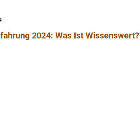
4
rfahrung 2024: Was Ist Wissenswert?