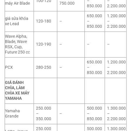
100-120
–
–
máy Air Blade
750.000
850.000
2.200.000
650.000
1.200.000
giá sửa khóa
120-180
–
–
–
xe Lead
850.000
2.200.000
Wave Alpha,
Blade, Wave
120-190
–
–
–
RSX, Cup,
Future 250 cc
650.000
1.200.000
PCX
280-250
–
–
–
850.000
2.200.000
GIÁ ĐÁNH
CHÌA, LÀM
CHÌA XE MÁY
YAMAHA
250.000
500.000
1.300.000
Yamaha
–
–
–
–
Grande
350.000
850.000
2.200.000
250.000
500.000
1.300.000