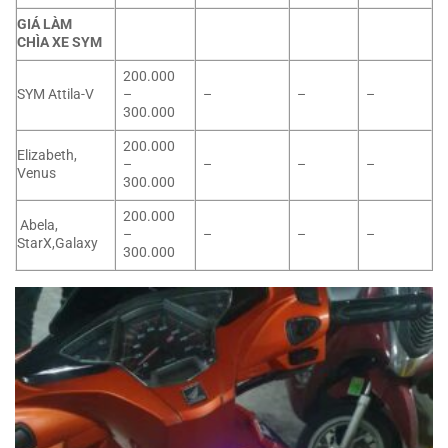
GIÁ LÀM
CHÌA XE SYM
200.000
SYM Attila-V
–
–
–
–
300.000
200.000
Elizabeth,
–
–
–
–
Venus
300.000
200.000
Abela,
–
–
–
–
StarX,Galaxy
300.000