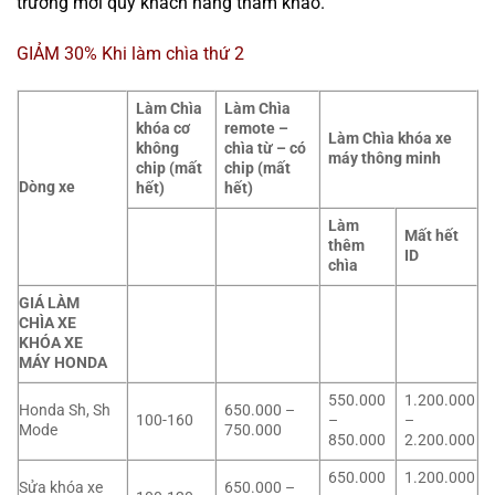
trường mời quý khách hàng tham khảo.
GIẢM 30% Khi làm chìa thứ 2
Làm Chìa
Làm Chìa
khóa cơ
remote –
Làm Chìa khóa xe
không
chìa từ – có
máy thông minh
chip (mất
chip (mất
Dòng xe
hết)
hết)
Làm
Mất hết
thêm
ID
chìa
GIÁ LÀM
CHÌA XE
KHÓA XE
MÁY HONDA
550.000
1.200.000
Honda Sh, Sh
650.000 –
100-160
–
–
Mode
750.000
850.000
2.200.000
650.000
1.200.000
Sửa khóa xe
650.000 –