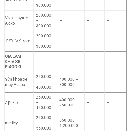
suzuki Nevo
–
–
–
–
300.000
200.000
Viva, Hayate,
–
–
–
–
Alexo,
300.000
200.000
GSX, V Strom
–
–
–
–
300.000
GIÁ LÀM
CHÌA XE
PIAGGIO
250.000
Sửa khóa xe
400.000 –
–
–
–
máy Vespa
800.000
450.000
250.000
400.000 –
Zip, FLY
–
–
–
750.000
450.000
250.000
650.000 –
medley
–
–
–
1.200.000
550.000