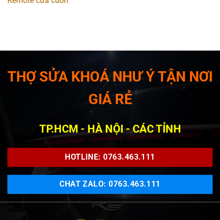
Remote cửa cuốn
THỢ SỬA KHOÁ NHƯ Ý TẬN NƠI
GIÁ RẺ
TP.HCM - HÀ NỘI - CÁC TỈNH
HOTLINE: 0763.463.111
CHAT ZALO: 0763.463.111