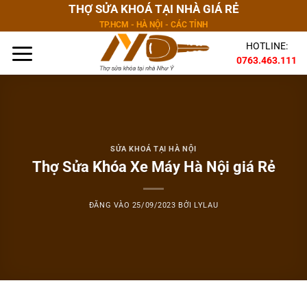
Bỏ
THỢ SỬA KHOÁ TẠI NHÀ GIÁ RẺ
qua
TP.HCM - HÀ NỘI - CÁC TỈNH
nội
HOTLINE:
dung
0763.463.111
SỬA KHOÁ TẠI HÀ NỘI
Thợ Sửa Khóa Xe Máy Hà Nội giá Rẻ
ĐĂNG VÀO
25/09/2023
BỞI
LYLAU