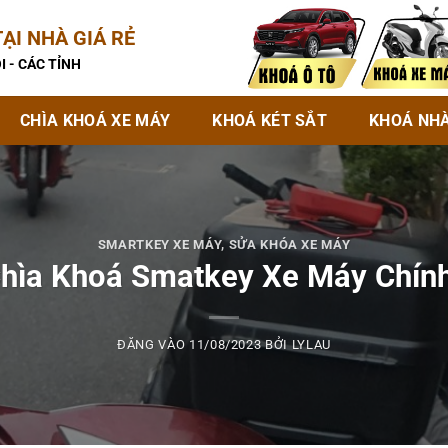
ẠI NHÀ GIÁ RẺ
I - CÁC TỈNH
CHÌA KHOÁ XE MÁY
KHOÁ KÉT SẮT
KHOÁ NH
SMARTKEY XE MÁY
,
SỬA KHÓA XE MÁY
hìa Khoá Smatkey Xe Máy Chín
ĐĂNG VÀO
11/08/2023
BỞI
LYLAU