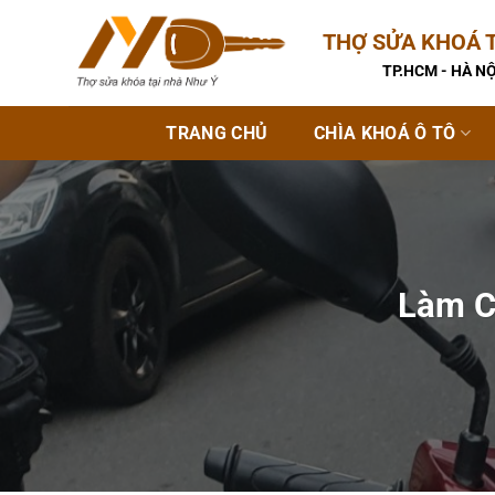
Bỏ
THỢ SỬA KHOÁ T
qua
nội
TP.HCM - HÀ NỘ
dung
TRANG CHỦ
CHÌA KHOÁ Ô TÔ
Làm C