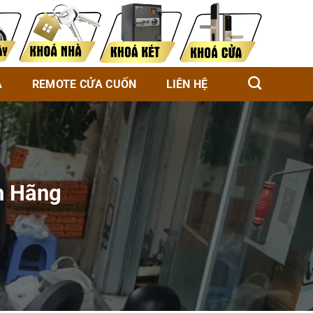
À
REMOTE CỬA CUỐN
LIÊN HỆ
h Hãng