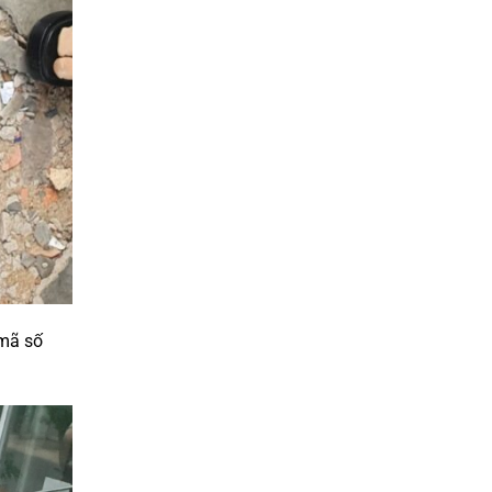
 mã số