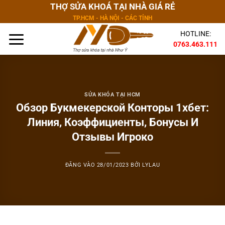
Bỏ
THỢ SỬA KHOÁ TẠI NHÀ GIÁ RẺ
qua
TP.HCM - HÀ NỘI - CÁC TỈNH
nội
HOTLINE:
dung
0763.463.111
SỬA KHÓA TẠI HCM
Обзор Букмекерской Конторы 1хбет:
Линия, Коэффициенты, Бонусы И
Отзывы Игроко
ĐĂNG VÀO
28/01/2023
BỞI
LYLAU