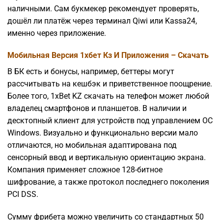
наличными. Сам букмекер рекомендует проверять,
дошёл ли платёж через терминал Qiwi или Kassa24,
именно через приложение.
Мобильная Версия 1хбет Кз И Приложения – Скачать
В БК есть и бонусы, например, беттеры могут
рассчитывать на кешбэк и приветственное поощрение.
Более того, 1xBet KZ скачать на телефон может любой
владелец смартфонов и планшетов. В наличии и
десктопный клиент для устройств под управлением ОС
Windows. Визуально и функционально версии мало
отличаются, но мобильная адаптирована под
сенсорный ввод и вертикальную ориентацию экрана.
Компания применяет сложное 128-битное
шифрование, а также протокол последнего поколения
PCI DSS.
Сумму фрибета можно увеличить со стандартных 50