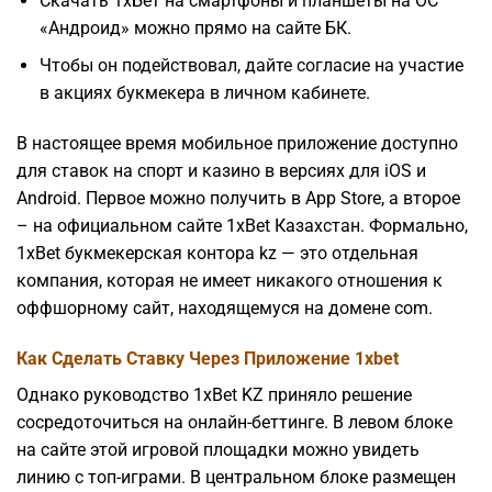
Скачать 1хБет на смартфоны и планшеты на ОС
«Андроид» можно прямо на сайте БК.
Чтобы он подействовал, дайте согласие на участие
в акциях букмекера в личном кабинете.
В настоящее время мобильное приложение доступно
для ставок на спорт и казино в версиях для iOS и
Android. Первое можно получить в App Store, а второе
– на официальном сайте 1xBet Казахстан. Формально,
1xBet букмекерская контора kz — это отдельная
компания, которая не имеет никакого отношения к
оффшорному сайт, находящемуся на домене com.
Как Сделать Ставку Через Приложение 1xbet
Однако руководство 1xBet KZ приняло решение
сосредоточиться на онлайн-беттинге. В левом блоке
на сайте этой игровой площадки можно увидеть
линию с топ-играми. В центральном блоке размещен