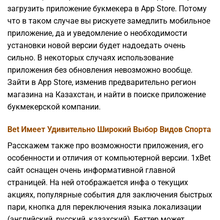
загрузить приложение букмекера в App Store. Потому
что в таком случае вы рискуете замедлить мобильное
приложение, да и уведомление о необходимости
установки новой версии будет надоедать очень
сильно. В некоторых случаях использование
приложения без обновления невозможно вообще.
Зайти в App Store, изменив предварительно регион
магазина на Казахстан, и найти в поиске приложение
букмекерской компании.
Bet Имеет Удивительно Широкий Выбор Видов Спорта
Расскажем также про возможности приложения, его
особенности и отличия от компьютерной версии. 1xBet
сайт оснащен очень информативной главной
страницей. На ней отображается инфа о текущих
акциях, популярные события для заключения быстрых
пари, кнопка для переключения языка локализации
(английский, русский, казахский). Беттер может