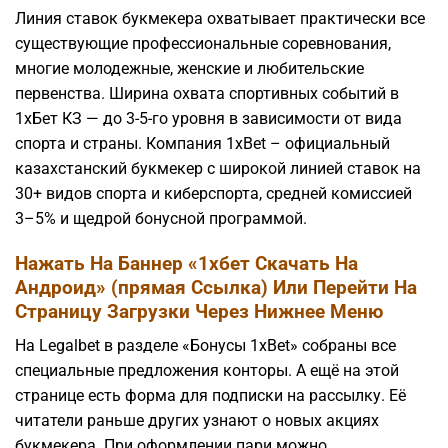
Линия ставок букмекера охватывает практически все
существующие профессиональные соревнования,
многие молодежные, женские и любительские
первенства. Ширина охвата спортивных событий в
1хБет КЗ — до 3-5-го уровня в зависимости от вида
спорта и страны. Компания 1xBet – официальный
казахстанский букмекер с широкой линией ставок на
30+ видов спорта и киберспорта, средней комиссией
3–5% и щедрой бонусной программой.
Нажать На Баннер «1хбет Скачать На
Андроид» (прямая Ссылка) Или Перейти На
Страницу Загрузки Через Нижнее Меню
На Legalbet в разделе «Бонусы 1xBet» собраны все
специальные предложения конторы. А ещё на этой
странице есть форма для подписки на рассылку. Её
читатели раньше других узнают о новых акциях
букмекера. При оформлении пари можно