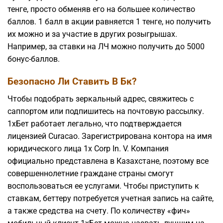
тенге, просто обменяв его на большее количество
баллов. 1 балл в акции равняется 1 тенге, но получить
их можно и за участие в других розыгрышах.
Например, за ставки на ЛЧ можно получить до 5000
бонус-баллов.
Безопасно Ли Ставить В Бк?
Чтобы подобрать зеркальный адрес, свяжитесь с
саппортом или подпишитесь на почтовую рассылку.
1хБет работает легально, что подтверждается
лицензией Curacao. Зарегистрирована контора на имя
юридического лица 1x Corp In. V. Компания
официально представлена в Казахстане, поэтому все
совершеннолетние граждане страны смогут
воспользоваться ее услугами. Чтобы приступить к
ставкам, беттеру потребуется учетная запись на сайте,
а также средства на счету. По количеству «фич»