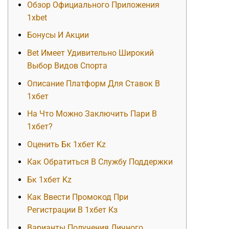
Обзор Официального Приложения
1xbet
Бонусы И Акции
Bet Имеет Удивительно Широкий
Выбор Видов Спорта
Описание Платформ Для Ставок В
1хбет
На Что Можно Заключить Пари В
1хбет?
Оценить Бк 1хбет Kz
Как Обратиться В Службу Поддержки
Бк 1хбет Kz
Как Ввести Промокод При
Регистрации В 1хбет Кз
Варианты Получения Личного