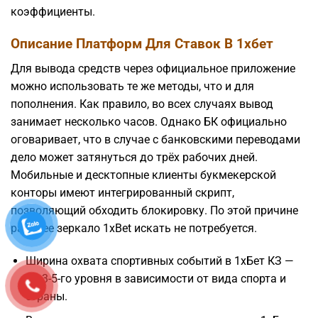
коэффициенты.
Описание Платформ Для Ставок В 1хбет
Для вывода средств через официальное приложение
можно использовать те же методы, что и для
пополнения. Как правило, во всех случаях вывод
занимает несколько часов. Однако БК официально
оговаривает, что в случае с банковскими переводами
дело может затянуться до трёх рабочих дней.
Мобильные и десктопные клиенты букмекерской
конторы имеют интегрированный скрипт,
позволяющий обходить блокировку. По этой причине
рабочее зеркало 1xBet искать не потребуется.
Ширина охвата спортивных событий в 1хБет КЗ —
до 3-5-го уровня в зависимости от вида спорта и
страны.