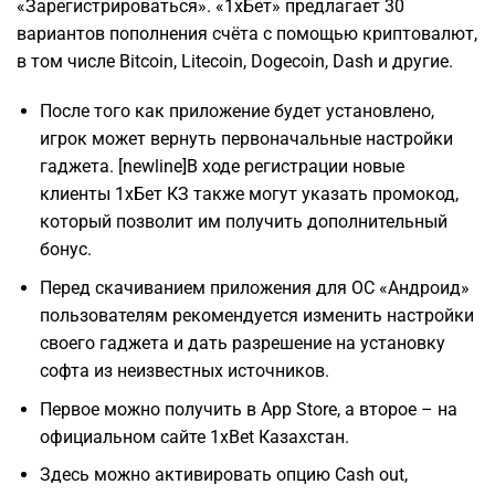
«Зарегистрироваться». «1хБет» предлагает 30
вариантов пополнения счёта с помощью криптовалют,
в том числе Bitcoin, Litecoin, Dogecoin, Dash и другие.
После того как приложение будет установлено,
игрок может вернуть первоначальные настройки
гаджета. [newline]В ходе регистрации новые
клиенты 1хБет КЗ также могут указать промокод,
который позволит им получить дополнительный
бонус.
Перед скачиванием приложения для ОС «Андроид»
пользователям рекомендуется изменить настройки
своего гаджета и дать разрешение на установку
софта из неизвестных источников.
Первое можно получить в App Store, а второе – на
официальном сайте 1xBet Казахстан.
Здесь можно активировать опцию Cash out,