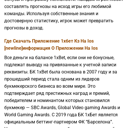
составлять прогнозы на исход игры его любимой
команды. Используя собственные знания и
достоверную статистику, игрок может превратить
прогнозы в доход.
Где Скачать Приложение 1хбет Кз На Ios
[newline]информация О Приложении На Ios
Все деньги на балансе 1xBet, если они не бонусные,
подлежат выводу на привязанные к учетной записи
реквизиты. БК 1xBet была основана в 2007 году и за
прошедший период стала одним из лидеров
букмекерского бизнеса во всем мире. Это
подтверждает ряд престижных наград и премий,
победителем и номинантом которых становился
букмекер — SBC Awards, Global Video gaming Awards и
World Gaming Awards. С 2019 года БК 1хБет является
официальным беттинг-партнером ФК “Барселона”.