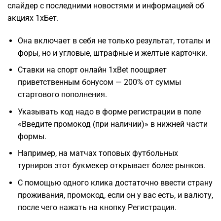
слайдер с последними новостями и информацией об
акциях 1хБет.
Она включает в себя не только результат, тоталы и
форы, но и угловые, штрафные и желтые карточки.
Ставки на спорт онлайн 1xBet поощряет
приветственным бонусом — 200% от суммы
стартового пополнения.
Указывать код надо в форме регистрации в поле
«Введите промокод (при наличии)» в нижней части
формы.
Например, на матчах топовых футбольных
турниров этот букмекер открывает более рынков.
С помощью одного клика достаточно ввести страну
проживания, промокод, если он у вас есть, и валюту,
после чего нажать на кнопку Регистрация.