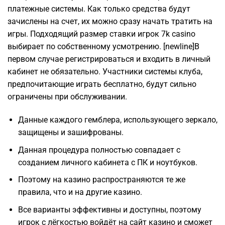
платежные системы. Как только средства будут
зачислены на счет, их можно сразу начать тратить на
игры. Подходящий размер ставки игрок 7k casino
выбирает по собственному усмотрению. [newline]В
первом случае регистрироваться и входить в личный
кабинет не обязательно. Участники системы клуба,
предпочитающие играть бесплатно, будут сильно
ограничены при обслуживании.
Данные каждого гемблера, использующего зеркало,
защищены и зашифрованы.
Данная процедура полностью совпадает с
созданием личного кабинета с ПК и ноутбуков.
Поэтому на казино распространяются те же
правила, что и на другие казино.
Все варианты эффективны и доступны, поэтому
игрок с лёгкостью войдёт на сайт казино и сможет