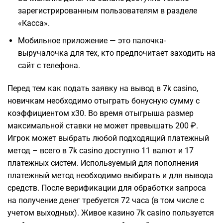
зарегистрированным пользователям в разделе
«Касса».
Мобильное приложение — это палочка-
выручалочка для тех, кто предпочитает заходить на
сайт с телефона.
Перед тем как подать заявку на вывод в 7k casino,
новичкам необходимо отыграть бонусную сумму с
коэффициентом х30. Во время отыгрыша размер
максимальной ставки не может превышать 200 ₽.
Игрок может выбрать любой подходящий платежный
метод – всего в 7k casino доступно 11 валют и 17
платежных систем. Используемый для пополнения
платежный метод необходимо выбирать и для вывода
средств. После верификации для обработки запроса
на получение денег требуется 72 часа (в том числе с
учетом выходных). Живое казино 7k casino пользуется