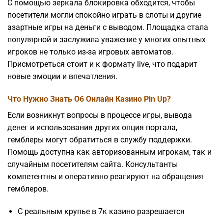
С помощью зеркала блокировка обходится, чтобы
посетители могли спокойно играть в слоты и другие
азартные игры на деньги с выводом. Площадка стала
популярной и заслужила уважение у многих опытных
игроков не только из-за игровых автоматов.
Присмотреться стоит и к формату live, что подарит
новые эмоции и впечатления.
Что Нужно Знать Об Онлайн Казино Pin Up?
Если возникнут вопросы в процессе игры, вывода
денег и использования других опция портала,
гемблеры могут обратиться в службу поддержки.
Помощь доступна как авторизованным игрокам, так и
случайным посетителям сайта. Консультанты
компетентны и оперативно реагируют на обращения
гемблеров.
С реальным крупье в 7к казино разрешается