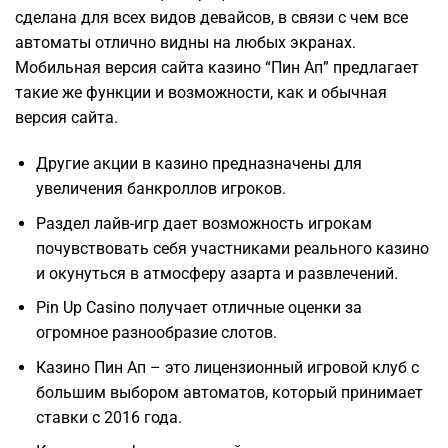
сделана для всех видов девайсов, в связи с чем все
автоматы отлично видны на любых экранах.
Мобильная версия сайта казино “Пин Ап” предлагает
такие же функции и возможности, как и обычная
версия сайта.
Другие акции в казино предназначены для
увеличения банкроллов игроков.
Раздел лайв-игр дает возможность игрокам
почувствовать себя участниками реального казино
и окунуться в атмосферу азарта и развлечений.
Pin Up Casino получает отличные оценки за
огромное разнообразие слотов.
Казино Пин Ап – это лицензионный игровой клуб с
большим выбором автоматов, который принимает
ставки с 2016 года.