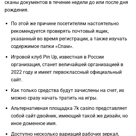
сканы документов в течение недели до или после дня
рождения.
По этой же причине посетителям настоятельно
рекомендуется проверять почтовый ящик,
указанный во время регистрации, а также изучать
содержимое папки «Спам».
Игровой клуб Pin Up, известная в России
организация, станет величайшей организацией в
2022 году и имеет первоклассный официальный
сайт.
Как только средства будут зачислены на счет, их
можно сразу начать тратить на игры.
Альтернативная площадка 7k casino представляет
собой сайт-двойник, имеющий такой же дизайн, но
иное доменное имя.
Доступно несколько вариаций рабочих зеркал,