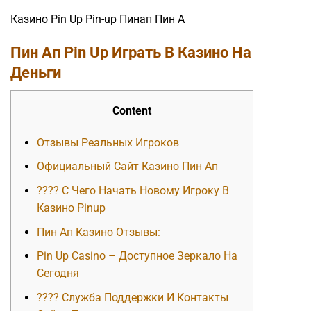
Казино Pin Up Pin-up Пинап Пин А
Пин Ап Pin Up Играть В Казино На
Деньги
Content
Отзывы Реальных Игроков
Официальный Сайт Казино Пин Ап
???? С Чего Начать Новому Игроку В
Казино Pinup
Пин Ап Казино Отзывы:
Pin Up Casino – Доступное Зеркало На
Сегодня
???? Служба Поддержки И Контакты