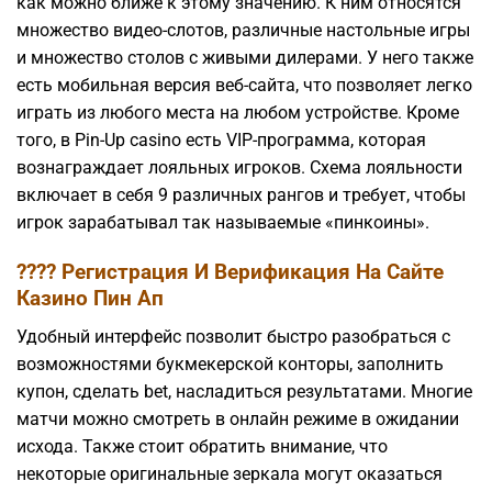
как можно ближе к этому значению. К ним относятся
множество видео-слотов, различные настольные игры
и множество столов с живыми дилерами. У него также
есть мобильная версия веб-сайта, что позволяет легко
играть из любого места на любом устройстве. Кроме
того, в Pin-Up casino есть VIP-программа, которая
вознаграждает лояльных игроков. Схема лояльности
включает в себя 9 различных рангов и требует, чтобы
игрок зарабатывал так называемые «пинкоины».
???? Регистрация И Верификация На Сайте
Казино Пин Ап
Удобный интерфейс позволит быстро разобраться с
возможностями букмекерской конторы, заполнить
купон, сделать bet, насладиться результатами. Многие
матчи можно смотреть в онлайн режиме в ожидании
исхода. Также стоит обратить внимание, что
некоторые оригинальные зеркала могут оказаться