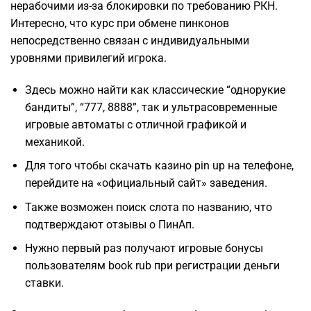
нерабочими из-за блокировки по требованию РКН.
Интересно, что курс при обмене пинконов
непосредственно связан с индивидуальными
уровнями привилегий игрока.
Здесь можно найти как классические “однорукие
бандиты”, “777, 8888”, так и ультрасовременные
игровые автоматы с отличной графикой и
механикой.
Для того чтобы скачать казино pin up на телефоне,
перейдите на «официальный сайт» заведения.
Также возможен поиск слота по названию, что
подтверждают отзывы о ПинАп.
Нужно первый раз получают игровые бонусы
пользователям book rub при регистрации деньги
ставки.