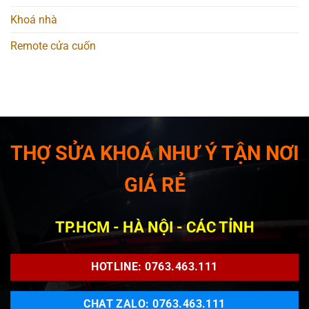
Khoá nhà
Remote cửa cuốn
THỢ SỬA KHOÁ NHƯ Ý TẬN NƠI
GIÁ RẺ
TP.HCM - HÀ NỘI - CÁC TỈNH
HOTLINE: 0763.463.111
CHAT ZALO: 0763.463.111