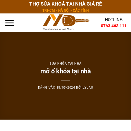
Bỏ
THỢ SỬA KHOÁ TẠI NHÀ GIÁ RẺ
qua
TP.HCM - HÀ NỘI - CÁC TỈNH
nội
HOTLINE:
dung
0763.463.111
SỬA KHÓA TẠI NHÀ
mở ổ khóa tại nhà
ĐĂNG VÀO
15/05/2024
BỞI
LYLAU