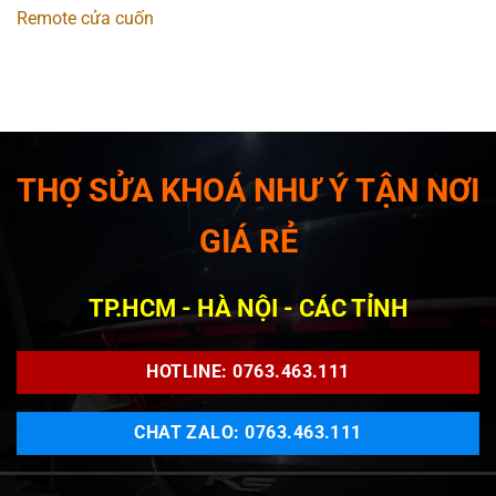
Remote cửa cuốn
THỢ SỬA KHOÁ NHƯ Ý TẬN NƠI
GIÁ RẺ
TP.HCM - HÀ NỘI - CÁC TỈNH
HOTLINE: 0763.463.111
CHAT ZALO: 0763.463.111