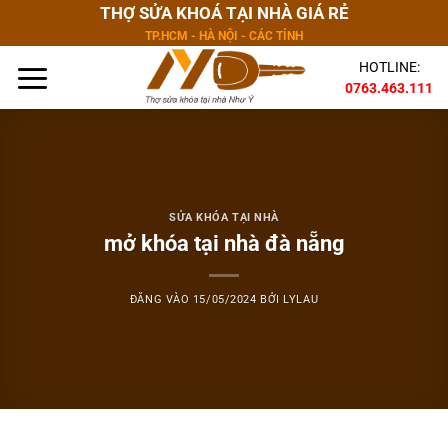
Bỏ
THỢ SỬA KHOÁ TẠI NHÀ GIÁ RẺ
qua
TP.HCM - HÀ NỘI - CÁC TỈNH
nội
HOTLINE:
dung
0763.463.111
SỬA KHÓA TẠI NHÀ
mở khóa tại nhà đà nẵng
ĐĂNG VÀO
15/05/2024
BỞI
LYLAU