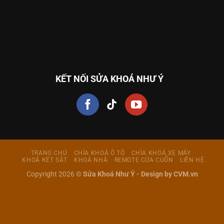
KẾT NỐI SỬA KHOÁ NHƯ Ý
TRANG CHỦ
CHÌA KHOÁ Ô TÔ
CHÌA KHOÁ XE MÁY
KHOÁ KÉT SẮT
KHOÁ NHÀ
REMOTE CỬA CUỐN
LIÊN HỆ
Copyright 2026 ©
Sửa Khoá Như Ý -
Design by CVM.vn