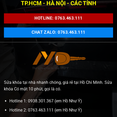
TP.HCM - HÀ NỘI - CÁC TỈNH
HOTLINE: 0763.463.111
CHAT ZALO: 0763.463.111
Sửa khóa tại nhà nhanh chóng, giá rẻ tại Hồ Chí Minh. Sửa
khóa Có mặt 10 phút, gọi là có.
Hotline 1: 0938.301.367 (em Hồ Như Ý)
Hotline 2: 0763.463.111 (em Hồ Như Ý)