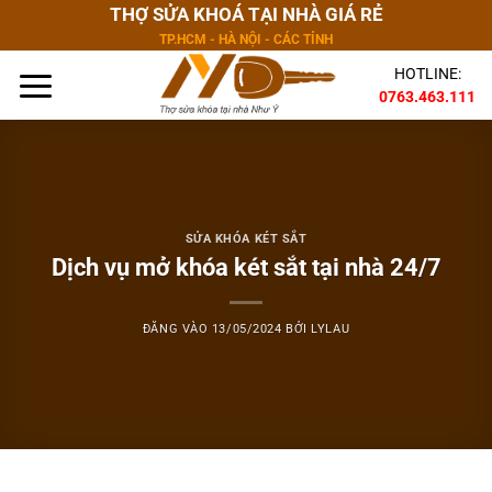
Bỏ
THỢ SỬA KHOÁ TẠI NHÀ GIÁ RẺ
qua
TP.HCM - HÀ NỘI - CÁC TỈNH
nội
HOTLINE:
dung
0763.463.111
SỬA KHÓA KÉT SẮT
Dịch vụ mở khóa két sắt tại nhà 24/7
ĐĂNG VÀO
13/05/2024
BỞI
LYLAU