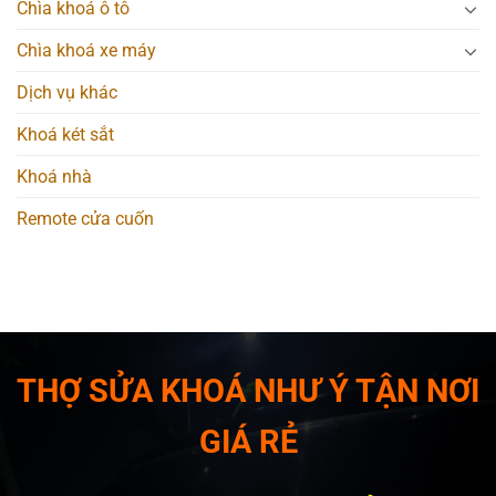
Chìa khoá ô tô
Chìa khoá xe máy
Dịch vụ khác
Khoá két sắt
Khoá nhà
Remote cửa cuốn
THỢ SỬA KHOÁ NHƯ Ý TẬN NƠI
GIÁ RẺ