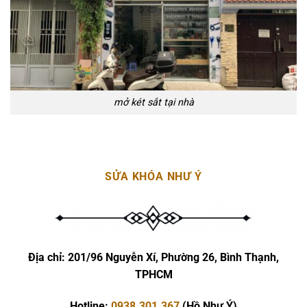
mở két sắt tại nhà
SỬA KHÓA NHƯ Ý
Địa chỉ:
201/96 Nguyễn Xí, Phường 26, Bình Thạnh,
TPHCM
Hotline:
0938.301.367
(Hồ Như Ý)