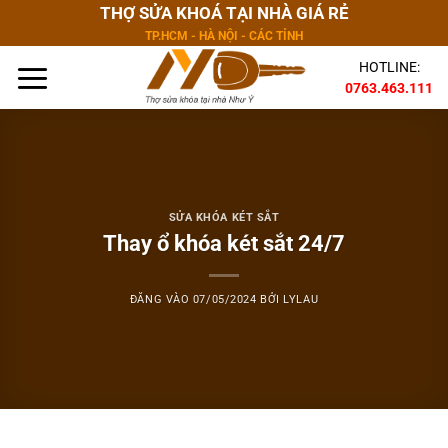
Bỏ
THỢ SỬA KHOÁ TẠI NHÀ GIÁ RẺ
qua
TP.HCM - HÀ NỘI - CÁC TỈNH
nội
HOTLINE:
dung
0763.463.111
SỬA KHÓA KÉT SẮT
Thay ổ khóa két sắt 24/7
ĐĂNG VÀO
07/05/2024
BỞI
LYLAU