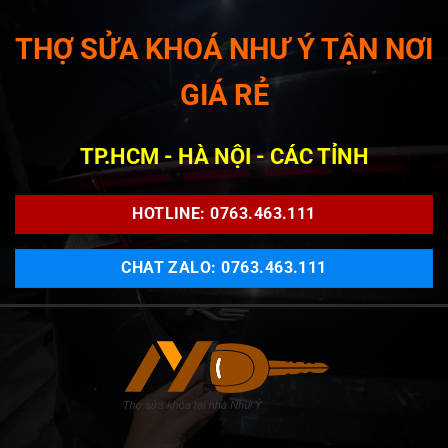
THỢ SỬA KHOÁ NHƯ Ý TẬN NƠI
GIÁ RẺ
TP.HCM - HÀ NỘI - CÁC TỈNH
HOTLINE: 0763.463.111
CHAT ZALO: 0763.463.111