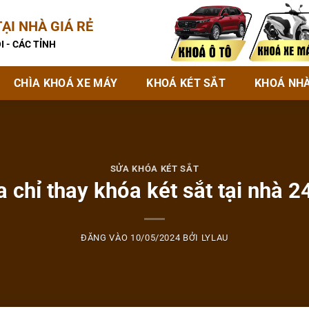
ẠI NHÀ GIÁ RẺ
I - CÁC TỈNH
CHÌA KHOÁ XE MÁY
KHOÁ KÉT SẮT
KHOÁ NH
SỬA KHÓA KÉT SẮT
a chỉ thay khóa két sắt tại nhà 2
ĐĂNG VÀO
10/05/2024
BỞI
LYLAU