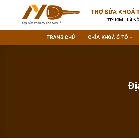
Bỏ
THỢ SỬA KHOÁ T
qua
nội
TP.HCM - HÀ NỘ
dung
TRANG CHỦ
CHÌA KHOÁ Ô TÔ
Đị