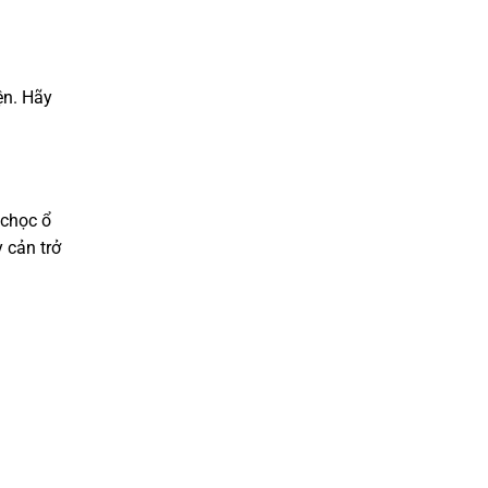
ện. Hãy
 chọc ổ
 cản trở