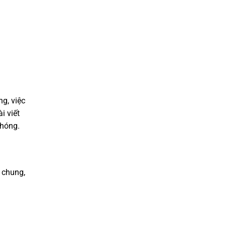
g, việc
i viết
chóng.
 chung,