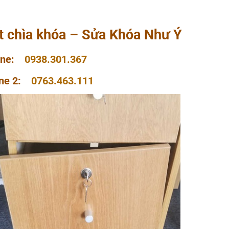
t chìa khóa – Sửa Khóa Như Ý
line:
0938.301.367
ine 2:
0763.463.111