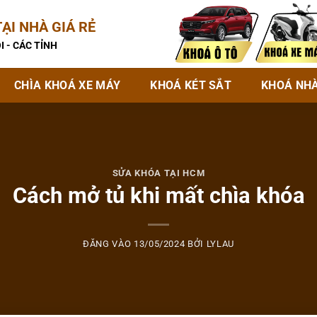
ẠI NHÀ GIÁ RẺ
I - CÁC TỈNH
CHÌA KHOÁ XE MÁY
KHOÁ KÉT SẮT
KHOÁ NH
SỬA KHÓA TẠI HCM
Cách mở tủ khi mất chìa khóa
ĐĂNG VÀO
13/05/2024
BỞI
LYLAU