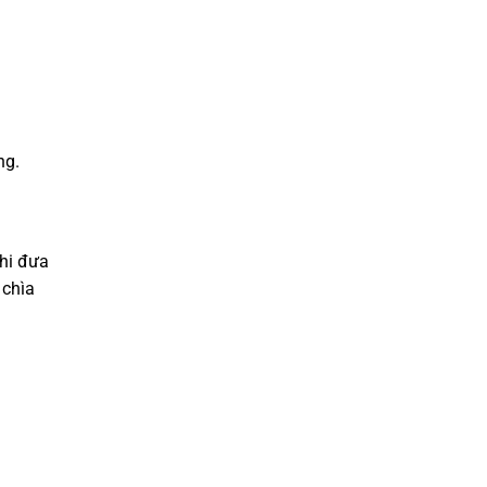
ng.
hi đưa
 chìa