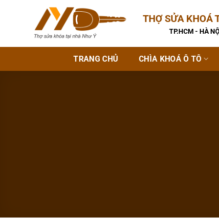
Bỏ
THỢ SỬA KHOÁ T
qua
nội
TP.HCM - HÀ NỘ
dung
TRANG CHỦ
CHÌA KHOÁ Ô TÔ