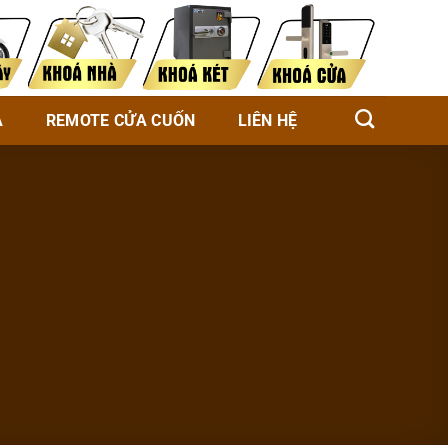
À
REMOTE CỬA CUỐN
LIÊN HỆ