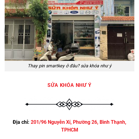
Thay pin smartkey ở đâu? sửa khóa như ý
SỬA KHÓA NHƯ Ý
Địa chỉ:
201/96 Nguyễn Xí, Phường 26, Bình Thạnh,
TPHCM