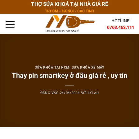
Bỏ
THỢ SỬA KHOÁ TẠI NHÀ GIÁ RẺ
qua
TP.HCM - HÀ NỘI - CÁC TỈNH
nội
HOTLINE:
dung
0763.463.111
SỬA KHÓA TẠI HCM
,
SỬA KHÓA XE MÁY
Thay pin smartkey ở đâu giá rẻ , uy tín
ĐĂNG VÀO
24/04/2024
BỞI
LYLAU