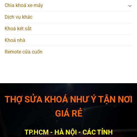
Chìa khoá xe máy
Dịch vụ khác
Khoá két sắt
Khoá nhà
Remote cửa cuốn
THỢ SỬA KHOÁ NHƯ Ý TẬN NƠI
GIÁ RẺ
TP.HCM - HÀ NỘI - CÁC TỈNH