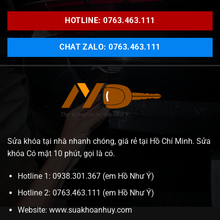
HOTLINE: 0763.463.111
CHAT ZALO: 0763.463.111
Sửa khóa tại nhà nhanh chóng, giá rẻ tại Hồ Chí Minh. Sửa
khóa Có mặt 10 phút, gọi là có.
Hotline 1: 0938.301.367 (em Hồ Như Ý)
Hotline 2: 0763.463.111 (em Hồ Như Ý)
Website:
www.suakhoanhuy.com