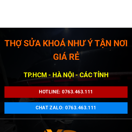
THỢ SỬA KHOÁ NHƯ Ý TẬN NƠI
GIÁ RẺ
TP.HCM - HÀ NỘI - CÁC TỈNH
HOTLINE: 0763.463.111
CHAT ZALO: 0763.463.111