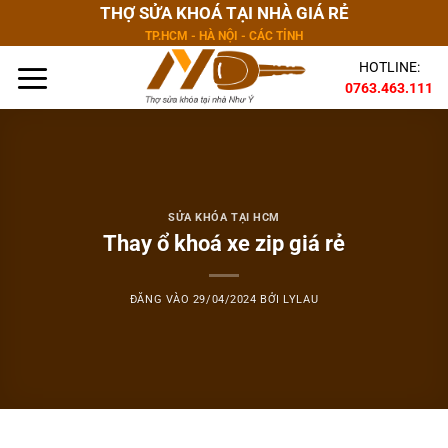
Bỏ
THỢ SỬA KHOÁ TẠI NHÀ GIÁ RẺ
qua
TP.HCM - HÀ NỘI - CÁC TỈNH
nội
HOTLINE:
dung
0763.463.111
SỬA KHÓA TẠI HCM
Thay ổ khoá xe zip giá rẻ
ĐĂNG VÀO
29/04/2024
BỞI
LYLAU