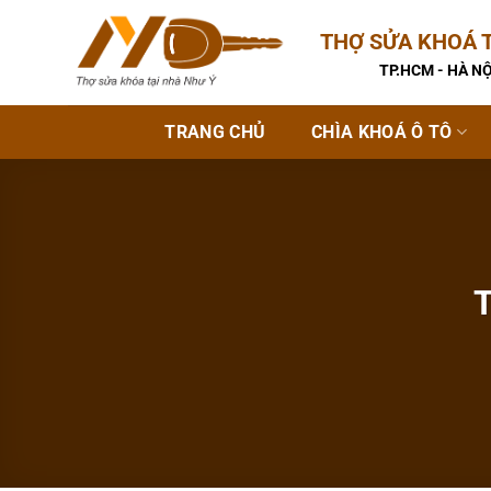
Bỏ
THỢ SỬA KHOÁ T
qua
nội
TP.HCM - HÀ NỘ
dung
TRANG CHỦ
CHÌA KHOÁ Ô TÔ
T