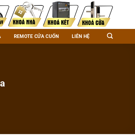
À
REMOTE CỬA CUỐN
LIÊN HỆ
ta