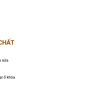
 CHẤT
ụ sửa
ại ổ khóa