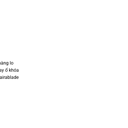
hàng lo
hay ổ khóa
airablade