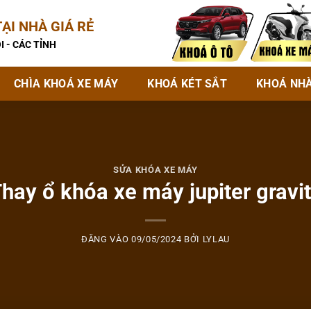
ẠI NHÀ GIÁ RẺ
I - CÁC TỈNH
CHÌA KHOÁ XE MÁY
KHOÁ KÉT SẮT
KHOÁ NH
SỬA KHÓA XE MÁY
hay ổ khóa xe máy jupiter gravi
ĐĂNG VÀO
09/05/2024
BỞI
LYLAU