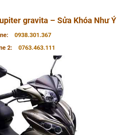
upiter gravita – Sửa Khóa Như Ý
line:
0938.301.367
ine 2:
0763.463.111