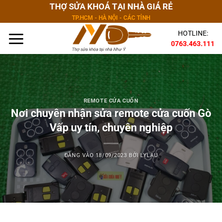
Bỏ
THỢ SỬA KHOÁ TẠI NHÀ GIÁ RẺ
qua
TP.HCM - HÀ NỘI - CÁC TỈNH
nội
HOTLINE:
dung
0763.463.111
REMOTE CỬA CUỐN
Nơi chuyên nhận sửa remote cửa cuốn Gò
Vấp uy tín, chuyên nghiệp
ĐĂNG VÀO
18/09/2023
BỞI
LYLAU