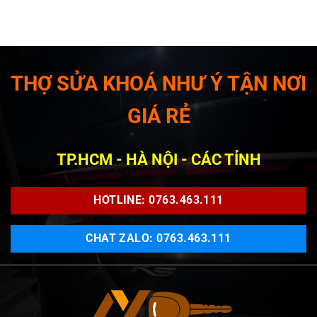
THỢ SỬA KHOÁ NHƯ Ý TẬN NƠI
GIÁ RẺ
TP.HCM - HÀ NỘI - CÁC TỈNH
HOTLINE: 0763.463.111
CHAT ZALO: 0763.463.111