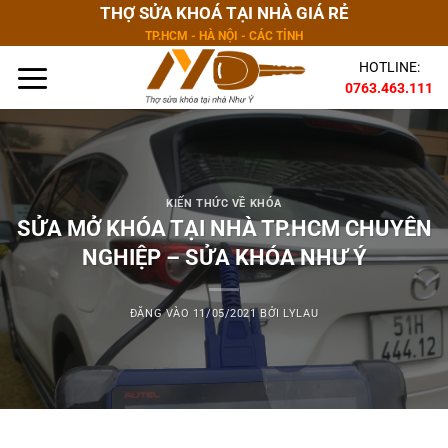
Bỏ
THỢ SỬA KHOÁ TẠI NHÀ GIÁ RẺ
qua
TP.HCM - HÀ NỘI - CÁC TỈNH
nội
HOTLINE:
dung
0763.463.111
KIẾN THỨC VỀ KHÓA
SỬA MỞ KHÓA TẠI NHÀ TP.HCM CHUYÊN
NGHIỆP – SỬA KHÓA NHƯ Ý
ĐĂNG VÀO
11/05/2021
BỞI
LYLAU