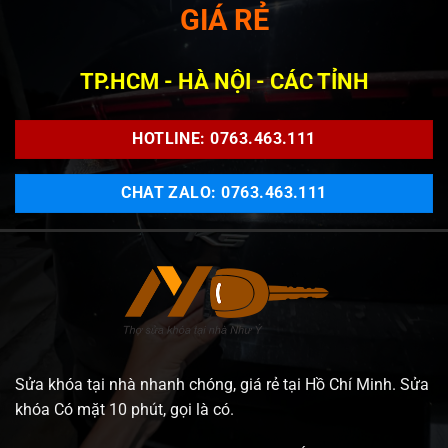
GIÁ RẺ
TP.HCM - HÀ NỘI - CÁC TỈNH
HOTLINE: 0763.463.111
CHAT ZALO: 0763.463.111
Sửa khóa tại nhà nhanh chóng, giá rẻ tại Hồ Chí Minh. Sửa
khóa Có mặt 10 phút, gọi là có.