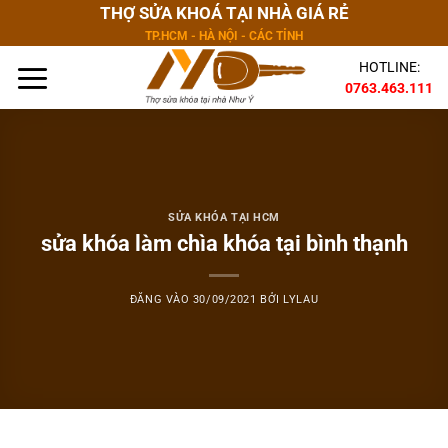
Bỏ
THỢ SỬA KHOÁ TẠI NHÀ GIÁ RẺ
qua
TP.HCM - HÀ NỘI - CÁC TỈNH
nội
HOTLINE:
dung
0763.463.111
SỬA KHÓA TẠI HCM
sửa khóa làm chìa khóa tại bình thạnh
ĐĂNG VÀO
30/09/2021
BỞI
LYLAU