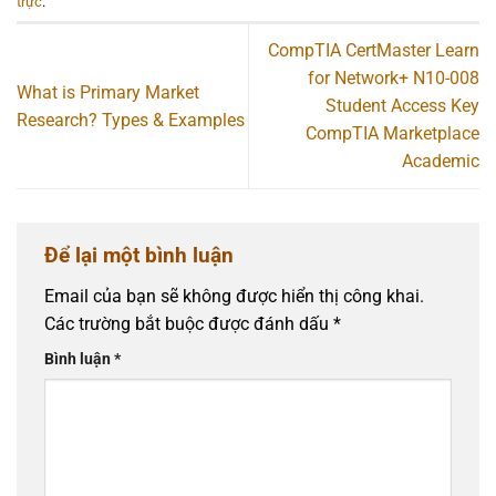
trực
.
CompTIA CertMaster Learn
for Network+ N10-008
What is Primary Market
Student Access Key
Research? Types & Examples
CompTIA Marketplace
Academic
Để lại một bình luận
Email của bạn sẽ không được hiển thị công khai.
Các trường bắt buộc được đánh dấu
*
Bình luận
*