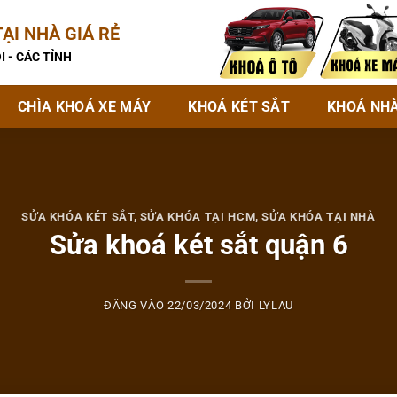
ẠI NHÀ GIÁ RẺ
I - CÁC TỈNH
CHÌA KHOÁ XE MÁY
KHOÁ KÉT SẮT
KHOÁ NH
SỬA KHÓA KÉT SẮT
,
SỬA KHÓA TẠI HCM
,
SỬA KHÓA TẠI NHÀ
Sửa khoá két sắt quận 6
ĐĂNG VÀO
22/03/2024
BỞI
LYLAU