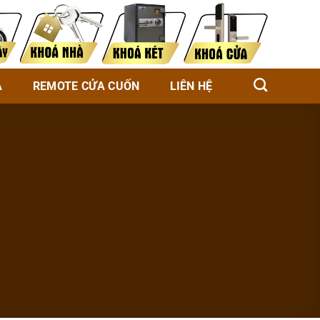
À
REMOTE CỬA CUỐN
LIÊN HỆ