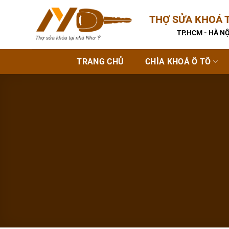
Bỏ
THỢ SỬA KHOÁ T
qua
nội
TP.HCM - HÀ NỘ
dung
TRANG CHỦ
CHÌA KHOÁ Ô TÔ