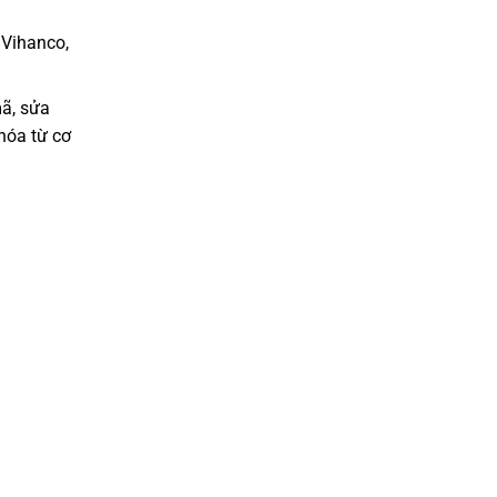
 Vihanco,
ã, sửa
hóa từ cơ