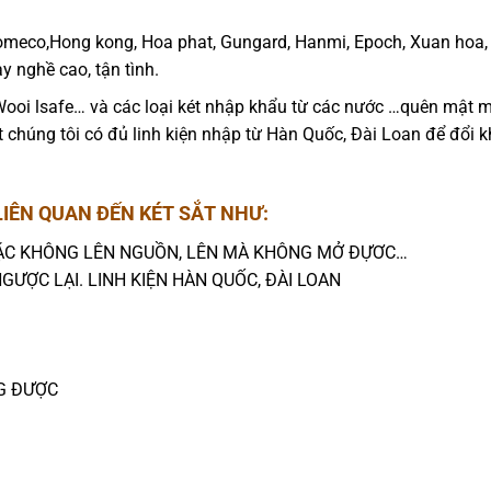
 Comeco,Hong kong, Hoa phat, Gungard, Hanmi, Epoch, Xuan hoa,
ay nghề cao, tận tình.
ooi lsafe… và các loại két nhập khẩu từ các nước …quên mật m
t chúng tôi có đủ linh kiện nhập từ Hàn Quốc, Đài Loan để đổi k
LIÊN QUAN ĐẾN KÉT SẮT NHƯ:
OẶC KHÔNG LÊN NGUỒN, LÊN MÀ KHÔNG MỞ ĐỰƠC…
GƯỢC LẠI. LINH KIỆN HÀN QUỐC, ĐÀI LOAN
G ĐƯỢC