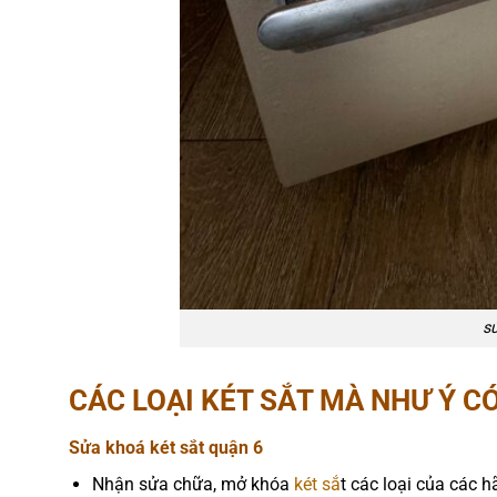
sử
CÁC LOẠI KÉT SẮT MÀ NHƯ Ý CÓ
Sửa khoá két sắt quận 6
Nhận sửa chữa, mở khóa
két sắ
t các loại của các 