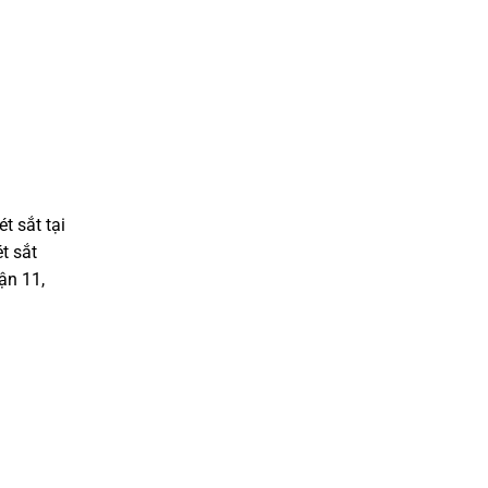
t sắt tại
t sắt
ận 11,