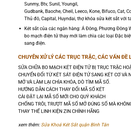
Sunmy, Btv, Sunil, Youngil,
Gudbank, Baoche, Cheil, Leeco, Kone, Bifuco, Cat,
Thủ đô, Capital, Huyndai, thợ khóa sửa két sắt với t
Két sắt của các ngân hàng: Á Đông, Phương Đông W
bo mạch điện tử thay mới làm chìa các loại Đặc biệ
sang điện.
CHUYÊN XỬ LÝ CÁC TRỤC TRẶC, CÁC VẤN ĐỀ 
SỬA CHỮA BO MẠCH KÉT ĐIỆN TỬ BỊ TRỤC TRẶC H
CHUYỂN ĐỔI TỪ KÉT SÁT ĐIỆN TỬ SANG KÉT CƠ VÀ N
MỞ VÀ LÀM LẠI CHÌA KHÓA, DÒ TÌM MÃ SỐ.
HƯỚNG DẪN CÁCH THAY ĐỔI MÃ SỐ KÉT
CÀI ĐẶT LẠI MÃ SỐ MỚI CHO QUÝ KHÁCH
CHỐNG TRÔI, TRƯỢT MÃ SỐ MỞ ĐÚNG SỐ MÀ KHÔN
THAY THẾ LINH KIỆN ZIN CHÍNH HÃNG
xem thêm:
Sửa Khoá Két Sắt quận Bình Tân