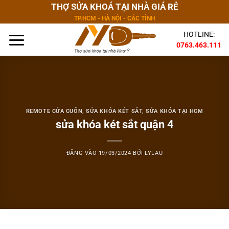
Bỏ
THỢ SỬA KHOÁ TẠI NHÀ GIÁ RẺ
qua
TP.HCM - HÀ NỘI - CÁC TỈNH
nội
HOTLINE:
dung
0763.463.111
REMOTE CỬA CUỐN
,
SỬA KHÓA KÉT SẮT
,
SỬA KHÓA TẠI HCM
sửa khóa két sắt quận 4
ĐĂNG VÀO
19/03/2024
BỞI
LYLAU