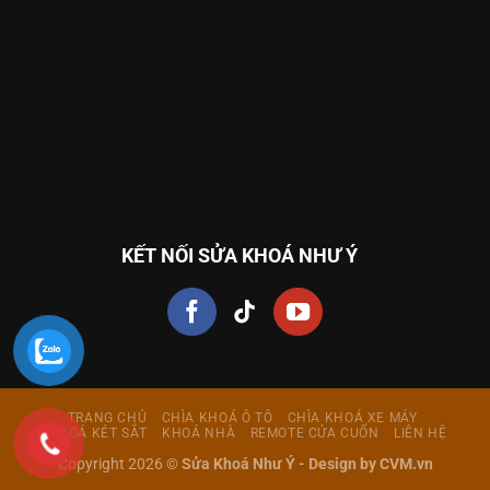
KẾT NỐI SỬA KHOÁ NHƯ Ý
TRANG CHỦ
CHÌA KHOÁ Ô TÔ
CHÌA KHOÁ XE MÁY
KHOÁ KÉT SẮT
KHOÁ NHÀ
REMOTE CỬA CUỐN
LIÊN HỆ
Copyright 2026 ©
Sửa Khoá Như Ý -
Design by CVM.vn