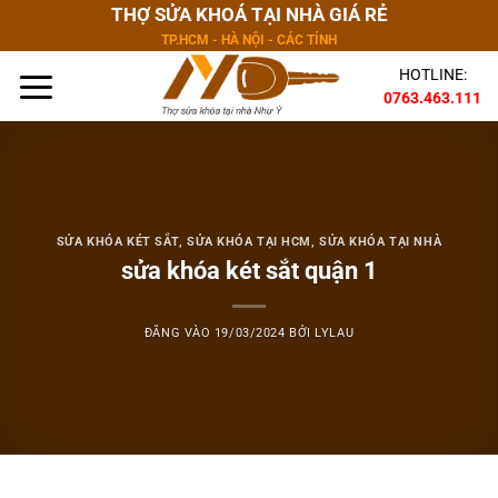
Bỏ
THỢ SỬA KHOÁ TẠI NHÀ GIÁ RẺ
qua
TP.HCM - HÀ NỘI - CÁC TỈNH
nội
HOTLINE:
dung
0763.463.111
SỬA KHÓA KÉT SẮT
,
SỬA KHÓA TẠI HCM
,
SỬA KHÓA TẠI NHÀ
sửa khóa két sắt quận 1
ĐĂNG VÀO
19/03/2024
BỞI
LYLAU