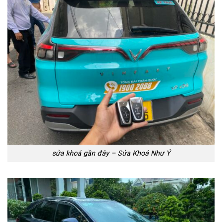
sửa khoá gần đây – Sửa Khoá Như Ý