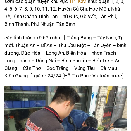
sớm các quận huyện khu vực
TP.HCM
như: quận 1, 2, 3,
4, 5, 6, 7, 8, 9, 10, 11, 12, Huyện Củ Chi, Hóc Môn, Nhà
Bè, Bình Chánh, Bình Tân, Thủ Đức, Gò Vấp, Tân Phú,
Bình Thạnh, Phú Nhuận, Tân Bình
các tỉnh thành kề bên như : [ Trảng Bàng – Tây Ninh, Tp
mới, Thuận An – Dĩ An – Thủ Dầu Một – Tân Uyên – bình
dương, Đức Hòa – Long An, Biên Hòa – nhơn Trạch –
Long Thành – Đồng Nai – Bình Phước – Bến Tre – An
Giang – Cần Thơ – Sóc Trăng – Vũng Tàu – Cà Mau –
Kiên Giang…] giá rẻ 24/24 (Hỗ Trợ Phục Vụ toàn nước)