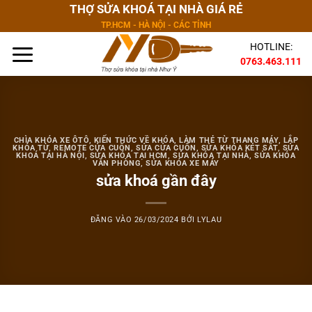
Bỏ
THỢ SỬA KHOÁ TẠI NHÀ GIÁ RẺ
qua
TP.HCM - HÀ NỘI - CÁC TỈNH
nội
HOTLINE:
dung
0763.463.111
CHÌA KHÓA XE ÔTÔ
,
KIẾN THỨC VỀ KHÓA
,
LÀM THẺ TỪ THANG MÁY
,
LẮP
KHÓA TỪ
,
REMOTE CỬA CUỐN
,
SỬA CỬA CUỐN
,
SỬA KHÓA KÉT SẮT
,
SỬA
KHOÁ TẠI HÀ NỘI
,
SỬA KHÓA TẠI HCM
,
SỬA KHÓA TẠI NHÀ
,
SỬA KHÓA
VĂN PHÒNG
,
SỬA KHÓA XE MÁY
sửa khoá gần đây
ĐĂNG VÀO
26/03/2024
BỞI
LYLAU