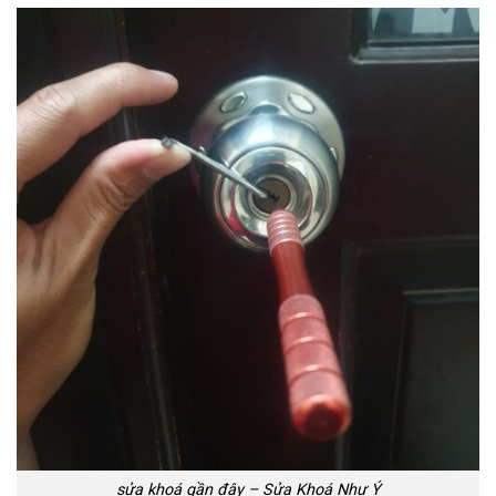
sửa khoá gần đây – Sửa Khoá Như Ý