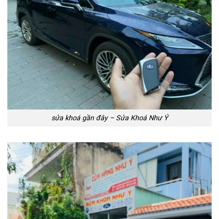
sửa khoá gần đây – Sửa Khoá Như Ý