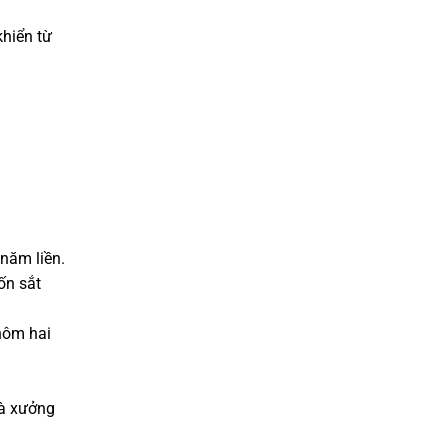
hiển từ
năm liền.
ốn sắt
hôm hai
hà xưởng