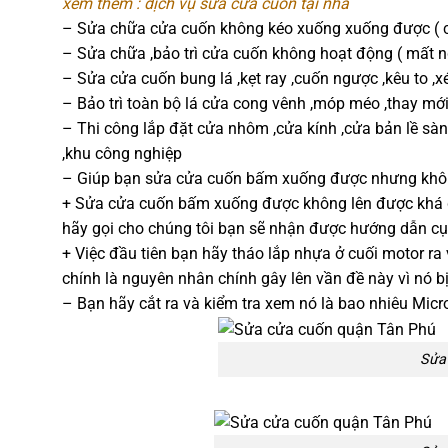
xem thêm : dịch vụ sửa cửa cuốn tại nhà
– Sửa chữa cửa cuốn không kéo xuống xuống được ( c
– Sửa chữa ,bảo trì cửa cuốn không hoạt động ( mất 
– Sửa cửa cuốn bung lá ,kẹt ray ,cuốn ngược ,kêu to ,xé
– Bảo trì toàn bộ lá cửa cong vênh ,móp méo ,thay mớ
– Thi công lắp đặt cửa nhôm ,cửa kính ,cửa bản lề sàn
,khu công nghiệp
– Giúp bạn sửa cửa cuốn bấm xuống được nhưng khôn
+ Sửa cửa cuốn bấm xuống được không lên được khá đơ
hãy gọi cho chúng tôi bạn sẽ nhận được hướng dẫn cụ
+ Việc đầu tiên bạn hãy tháo lắp nhựa ở cuối motor ra 
chính là nguyên nhân chính gây lên vần đề này vì nó b
– Bạn hãy cắt ra và kiểm tra xem nó là bao nhiêu Mic
Sửa