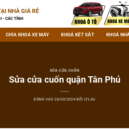
ẠI NHÀ GIÁ RẺ
I - CÁC TỈNH
CHÌA KHOÁ XE MÁY
KHOÁ KÉT SẮT
KHOÁ NH
SỬA CỬA CUỐN
Sửa cửa cuốn quận Tân Phú
ĐĂNG VÀO
26/03/2024
BỞI
LYLAU