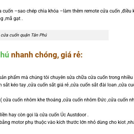
a cuốn –sao chép chìa khóa –làm thêm remote cửa cuốn ,điều k
g ,mã gạt .
 cửa cuốn quận Tân Phú
Phú
nhanh chóng, giá rẻ:
g sản phẩm mà chúng tôi chuyên sửa chữa cửa cuốn trong nhiều 
sắt kéo tay ,cửa cuốn sắt giá rẻ ,cửa cuốn sắt đài loan ,cửa cu
( cửa cuốn nhôm khe thoáng ,cửa cuốn nhôm Đức ,cửa cuốn n
iền hay còn gọi là cửa cuốn Úc Austdoor .
o bằng motor phụ thuộc vào kích thước lớn nhỏ dùng cho kiot ,n