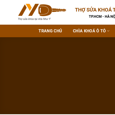
Bỏ
THỢ SỬA KHOÁ T
qua
nội
TP.HCM - HÀ NỘ
dung
TRANG CHỦ
CHÌA KHOÁ Ô TÔ