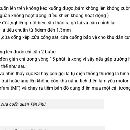
uốn lên trên không kéo xuống được ,bấm không lên không xuố
nguần không hoạt động ,điều khiển không hoạt động )
 đôi ,nghiêng một bên cần tháo ra gò lại và căn chỉnh lại
i lá tiêu chuẩn từ 6dem đến 1.3mm
 ,cửa cổng xếp ,cửa cổng sắt ,cửa cuổng bảo vệ cho khu dân cư 
g lên được chỉ cần 2 bước:
n giản chỉ trong vòng 15 phút là xong vì vậy nếu gặp trường 
 thể như sau:
và nhìn thấy cục K3 hay còn gọi là tụ điện thông thường là hình
ị trai hoặc ùng lên không còn khả năng tích điện làm yếu motor
rofara (MF) và chạy ra tiệm bán đồ dung điện mua một cái tương
 cửa cuốn quận Tân Phú