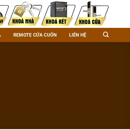
À
REMOTE CỬA CUỐN
LIÊN HỆ