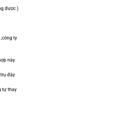
ng được )
,công ty
hợp này
 trụ đây
 tự thay