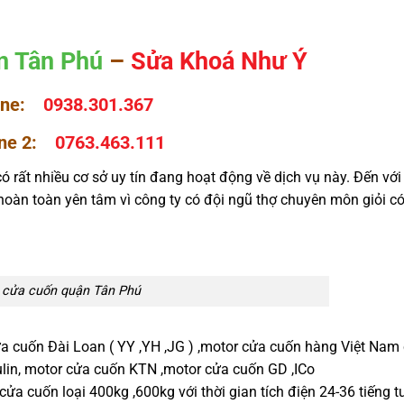
n Tân Phú
–
Sửa Khoá Như Ý
line:
0938.301.367
ne 2:
0763.463.111
có rất nhiều cơ sở uy tín đang hoạt động về dịch vụ này. Đến với
hoàn toàn yên tâm vì công ty có đội ngũ thợ chuyên môn giỏi có
 cửa cuốn quận Tân Phú
a cuốn Đài Loan ( YY ,YH ,JG ) ,motor cửa cuốn hàng Việt Nam
lin, motor cửa cuốn KTN ,motor cửa cuốn GD ,ICo
cửa cuốn loại 400kg ,600kg với thời gian tích điện 24-36 tiếng 