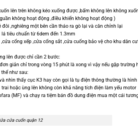
uốn lên trên không kéo xuống được ,bấm không lên không xuố
nguần không hoạt động ,điều khiển không hoạt động )
 đôi ,nghiêng một bên cần tháo ra gò lại và căn chỉnh lại
i lá tiêu chuẩn từ 6dem đến 1.3mm
 ,cửa cổng xếp ,cửa cổng sắt ,cửa cuổng bảo vệ cho khu dân cư 
g lên được chỉ cần 2 bước:
n giản chỉ trong vòng 15 phút là xong vì vậy nếu gặp trường 
 thể như sau:
và nhìn thấy cục K3 hay còn gọi là tụ điện thông thường là hình
ị trai hoặc ùng lên không còn khả năng tích điện làm yếu motor
rofara (MF) và chạy ra tiệm bán đồ dung điện mua một cái tương
ửa cửa cuốn quận 12