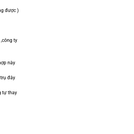
ng được )
,công ty
hợp này
 trụ đây
 tự thay