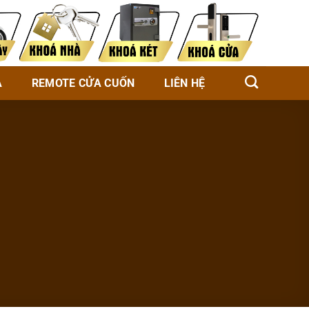
À
REMOTE CỬA CUỐN
LIÊN HỆ