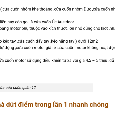
( cửa cuốn nhôm khe thoáng ,cửa cuốn nhôm Đức ,cửa cuốn n
iền hay còn gọi là cửa cuốn Úc Austdoor .
o bằng motor phụ thuộc vào kích thước lớn nhỏ dùng cho kiot ,n
o kéo tay ,cửa cuốn đẩy tay ,kéo nặng tay ) dưới 12m2
tự động ,cửa cuốn motor giá rẻ ,cửa cuốn motor không hoạt độn
a cuốn motor sử dụng điều khiển từ xa với giá 4,5 – 5 triệu .đ
ửa cửa cuốn quận 12
à dứt điểm trong lần 1 nhanh chóng