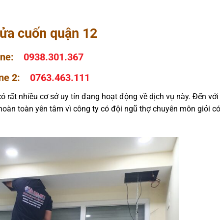
ửa cuốn quận 12
line:
0938.301.367
ine 2:
0763.463.111
có rất nhiều cơ sở uy tín đang hoạt động về dịch vụ này. Đến với
hoàn toàn yên tâm vì công ty có đội ngũ thợ chuyên môn giỏi có