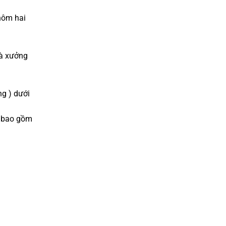
hôm hai
hà xưởng
g ) dưới
ã bao gồm