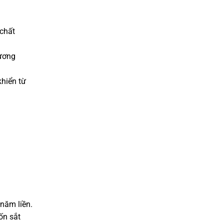
 chất
tương
hiển từ
năm liền.
ốn sắt