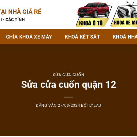
ẠI NHÀ GIÁ RẺ
I - CÁC TỈNH
CHÌA KHOÁ XE MÁY
KHOÁ KÉT SẮT
KHOÁ NH
SỬA CỬA CUỐN
Sửa cửa cuốn quận 12
ĐĂNG VÀO
27/03/2024
BỞI
LYLAU