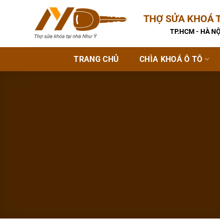
Bỏ
THỢ SỬA KHOÁ T
qua
nội
TP.HCM - HÀ NỘ
dung
TRANG CHỦ
CHÌA KHOÁ Ô TÔ