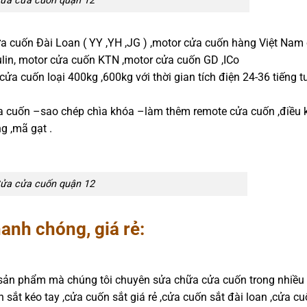
ửa cửa cuốn quận 12
ửa cuốn Đài Loan ( YY ,YH ,JG ) ,motor cửa cuốn hàng Việt Nam
lin, motor cửa cuốn KTN ,motor cửa cuốn GD ,ICo
cửa cuốn loại 400kg ,600kg với thời gian tích điện 24-36 tiếng 
a cuốn –sao chép chìa khóa –làm thêm remote cửa cuốn ,điều k
g ,mã gạt .
ửa cửa cuốn quận 12
anh chóng, giá rẻ:
g sản phẩm mà chúng tôi chuyên sửa chữa cửa cuốn trong nhiều 
sắt kéo tay ,cửa cuốn sắt giá rẻ ,cửa cuốn sắt đài loan ,cửa cu