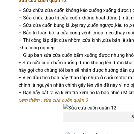
Sửa cửa cuốn quận 12
– Sửa chữa cửa cuốn không kéo xuống xuống được ( c
– Sửa chữa ,bảo trì cửa cuốn không hoạt động ( mất 
– Sửa cửa cuốn bung lá ,kẹt ray ,cuốn ngược ,kêu to ,xé
– Bảo trì toàn bộ lá cửa cong vênh ,móp méo ,thay mớ
– Thi công lắp đặt cửa nhôm ,cửa kính ,cửa bản lề sàn
,khu công nghiệp
– Giúp bạn sửa cửa cuốn bấm xuống được nhưng khôn
+ Sửa cửa cuốn bấm xuống được không lên được khá đơ
hãy gọi cho chúng tôi bạn sẽ nhận được hướng dẫn cụ
+ Việc đầu tiên bạn hãy tháo lắp nhựa ở cuối motor ra 
chính là nguyên nhân chính gây lên vần đề này vì nó b
– Bạn hãy cắt ra và kiểm tra xem nó là bao nhiêu Mic
xem thêm : sửa cửa cuốn quận 3
S