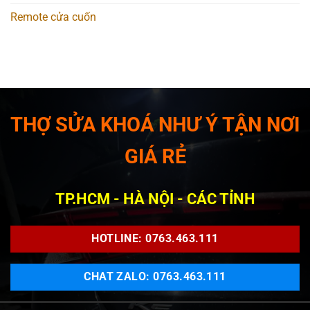
Remote cửa cuốn
THỢ SỬA KHOÁ NHƯ Ý TẬN NƠI
GIÁ RẺ
TP.HCM - HÀ NỘI - CÁC TỈNH
HOTLINE: 0763.463.111
CHAT ZALO: 0763.463.111