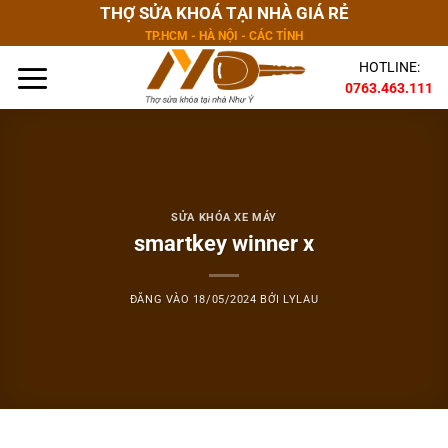
Bỏ
THỢ SỬA KHOÁ TẠI NHÀ GIÁ RẺ
qua
TP.HCM - HÀ NỘI - CÁC TỈNH
nội
HOTLINE:
dung
0763.463.111
SỬA KHÓA XE MÁY
smartkey winner x
ĐĂNG VÀO
18/05/2024
BỞI
LYLAU