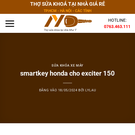
Bỏ
THỢ SỬA KHOÁ TẠI NHÀ GIÁ RẺ
qua
TP.HCM - HÀ NỘI - CÁC TỈNH
nội
HOTLINE:
dung
0763.463.111
SỬA KHÓA XE MÁY
smartkey honda cho exciter 150
ĐĂNG VÀO
18/05/2024
BỞI
LYLAU