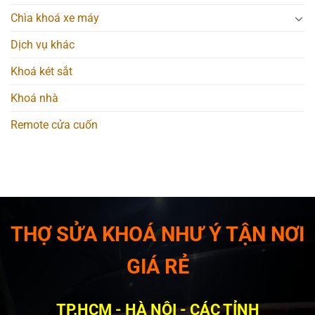
Chìa khoá xe máy
Dịch vụ khác
Khoá két sắt
Khoá nhà
Remote cửa cuốn
THỢ SỬA KHOÁ NHƯ Ý TẬN NƠI
GIÁ RẺ
TP.HCM - HÀ NỘI - CÁC TỈNH