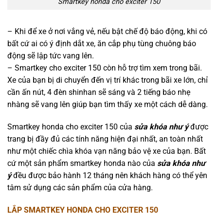
Smartkey honda cho exciter 150
– Khi để xe ở nơi vắng vẻ, nếu bật chế độ báo động, khi có
bất cứ ai có ý định dắt xe, ăn cắp phụ tùng chuông báo
động sẽ lập tức vang lên.
– Smartkey cho exciter 150 còn hỗ trợ tìm xem trong bãi.
Xe của bạn bị di chuyển đến vị trí khác trong bãi xe lớn, chỉ
cần ấn nút, 4 đèn shinhan sẽ sáng và 2 tiếng báo nhẹ
nhàng sẽ vang lên giúp bạn tìm thấy xe một cách dễ dàng.
Smartkey honda cho exciter 150 của
sửa khóa như ý
được
trang bị đầy đủ các tính năng hiện đại nhất, an toàn nhất
như một chiếc chìa khóa vạn năng bảo vệ xe của bạn. Bất
cứ một sản phẩm smartkey honda nào của
sửa khóa như
ý
đều được bảo hành 12 tháng nên khách hàng có thể yên
tâm sử dụng các sản phẩm của cửa hàng.
LẮP SMARTKEY HONDA CHO EXCITER 150