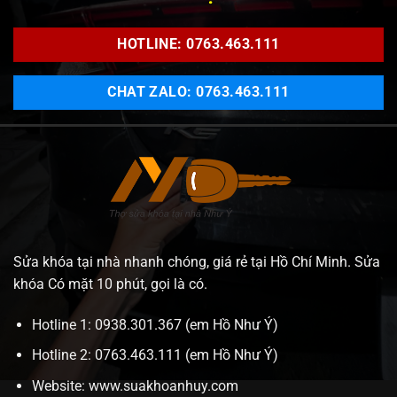
HOTLINE: 0763.463.111
CHAT ZALO: 0763.463.111
Sửa khóa tại nhà nhanh chóng, giá rẻ tại Hồ Chí Minh. Sửa
khóa Có mặt 10 phút, gọi là có.
Hotline 1: 0938.301.367 (em Hồ Như Ý)
Hotline 2: 0763.463.111 (em Hồ Như Ý)
Website:
www.suakhoanhuy.com