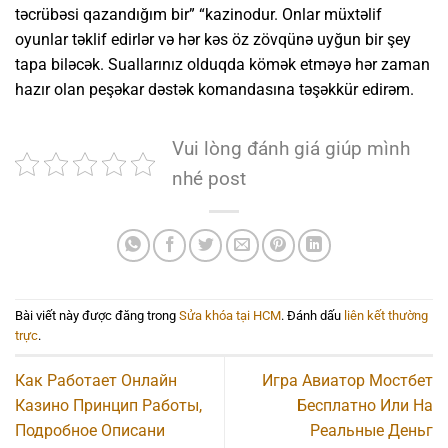
təcrübəsi qazandığım bir” “kazinodur. Onlar müxtəlif
oyunlar təklif edirlər və hər kəs öz zövqünə uyğun bir şey
tapa biləcək. Suallarınız olduqda kömək etməyə hər zaman
hazır olan peşəkar dəstək komandasına təşəkkür edirəm.
Vui lòng đánh giá giúp mình
nhé post
Bài viết này được đăng trong
Sửa khóa tại HCM
. Đánh dấu
liên kết thường
trực
.
Как Работает Онлайн
Игра Авиатор Мостбет
Казино Принцип Работы,
Бесплатно Или На
Подробное Описани
Реальные Деньг