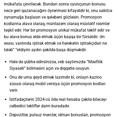
mükafata çevriləcək. Bundan sonra oyunçunun bonusu
necə geri qazanacağını öyrənməsi kifayətdir ki, onu sakitcə
oynamağa başlasın və qələbəni gözləsin. Promosyon
kodlarına əlavə olaraq, müntəzəm olaraq müxtəlif rəsmlər
təşkil edir. Hər bir promosyon unikal mükafat təklif edir və
bu əlavə bonus əldə etmək üçün başqa bir fürsətdir. Ən
əsası, vaxtında iştirak etmək və hərəkətin iştirakçıdan nə
tələb” “etdiyini aydın şəkildə başa düşməkdir.
Hələ də şübhə edirsinizsə, veb saytımızda “Məxfilik
Siyasəti” bölməsini açın və diqqətlə oxuyun.
Onu de uma qeyd etmək lazımdır ki, onlayn kazino
xüsusi olaraq mobil versiya üçün promosyon kodları
verir.
İstifadəçilərin 2024-cü ildə real hesaba çəkilə biləcəyi
cəlbedici təkliflər daim buradadır.
Depozitlər, pulsuz mərclər, idman bonusları, promosyon