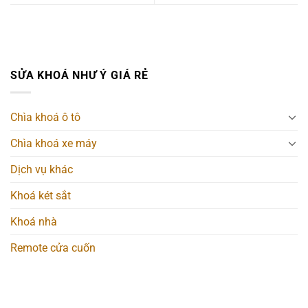
SỬA KHOÁ NHƯ Ý GIÁ RẺ
Chìa khoá ô tô
Chìa khoá xe máy
Dịch vụ khác
Khoá két sắt
Khoá nhà
Remote cửa cuốn