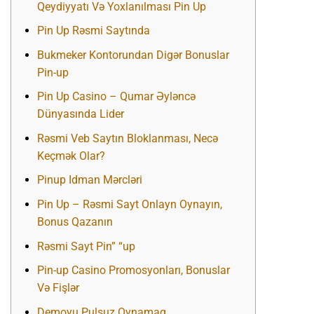
Qeydiyyatı Və Yoxlanılması Pin Up
Pin Up Rəsmi Saytında
Bukmeker Kontorundan Digər Bonuslar
Pin-up
Pin Up Casino – Qumar Əyləncə
Dünyasında Lider
Rəsmi Veb Saytın Bloklanması, Necə
Keçmək Olar?
Pinup Idman Mərcləri
Pin Up – Rəsmi Sayt Onlayn Oynayın,
Bonus Qazanın
Rəsmi Sayt Pin” “up
Pin-up Casino Promosyonları, Bonuslar
Və Fişlər
Demoyu Pulsuz Oynamaq