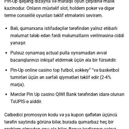
Pin-Up qəşəng dizayna və maraqlı oyun çeşidinə malik
kazinodur. Onların müxtəlif slot, holdem poker və digər
terme conseillé oyunları təklif etmələrini sevirəm.
Bəli, qumarxana istifadəçilər tərəfindən yalnız etibarlı
məlumat tələb edən fərdi məlumatların verilməsinə ciddi
yanaşır.
Pulsuz oynamaq actual pulla oynamadan əvvəl
bacarıqlarınızı inkişaf etdirmək üçün əla bir fürsətdir.
Pin-Up online casino top futbol, ​​xokkey” “və basketbol
turnirləri üçün ən sərfəli qiymətləri təklif edir (2-4%
marja).
Mərclər Pin Up casino QIWI Bank tərəfindən idarə olunan
TsUPIS-ə aiddir.
Cəlbedici promosyon kodu və ya kupon qəflətən üçüncü
tərəfin saytında görünə bilər, burada qumarbaz heç bir