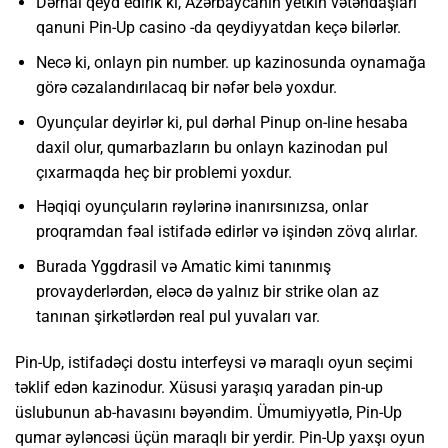
Dərhal qeyd edirik ki, Azərbaycanın yetkin vətəndaşları
qanuni Pin-Up casino -da qeydiyyatdan keçə bilərlər.
Necə ki, onlayn pin number. up kazinosunda oynamağa
görə cəzalandırılacaq bir nəfər belə yoxdur.
Oyunçular deyirlər ki, pul dərhal Pinup on-line hesaba
daxil olur, qumarbazların bu onlayn kazinodan pul
çıxarmaqda heç bir problemi yoxdur.
Həqiqi oyunçuların rəylərinə inanırsınızsa, onlar
proqramdan fəal istifadə edirlər və işindən zövq alırlar.
Burada Yggdrasil və Amatic kimi tanınmış
provayderlərdən, eləcə də yalnız bir strike olan az
tanınan şirkətlərdən real pul yuvaları var.
Pin-Up, istifadəçi dostu interfeysi və maraqlı oyun seçimi
təklif edən kazinodur. Xüsusi yaraşıq yaradan pin-up
üslubunun ab-havasını bəyəndim. Ümumiyyətlə, Pin-Up
qumar əyləncəsi üçün maraqlı bir yerdir. Pin-Up yaxşı oyun