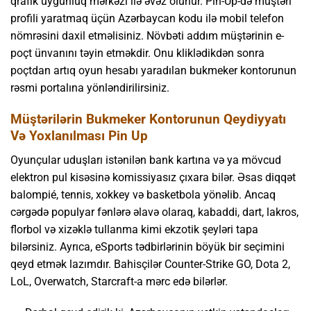
qrafik uyğunluq mərkəzi ilə əvəz olunur. Pin-Up-də müştəri
profili yaratmaq üçün Azərbaycan kodu ilə mobil telefon
nömrəsini daxil etməlisiniz. Növbəti addım müştərinin e-
poçt ünvanını təyin etməkdir. Onu kliklədikdən sonra
poçtdan artıq oyun hesabı yaradılan bukmeker kontorunun
rəsmi portalına yönləndirilirsiniz.
Müştərilərin Bukmeker Kontorunun Qeydiyyatı
Və Yoxlanılması Pin Up
Oyunçular uduşları istənilən bank kartına və ya mövcud
elektron pul kisəsinə komissiyasız çıxara bilər. Əsas diqqət
balompié, ​​tennis, xokkey və basketbola yönəlib. Ancaq
cərgədə populyar fənlərə əlavə olaraq, kabaddi, dart, lakros,
florbol və xizəklə tullanma kimi ekzotik şeyləri tapa
bilərsiniz. Ayrıca, eSports tədbirlərinin böyük bir seçimini
qeyd etmək lazımdır. Bahisçilər Counter-Strike GO, Dota 2,
LoL, Overwatch, Starcraft-a mərc edə bilərlər.