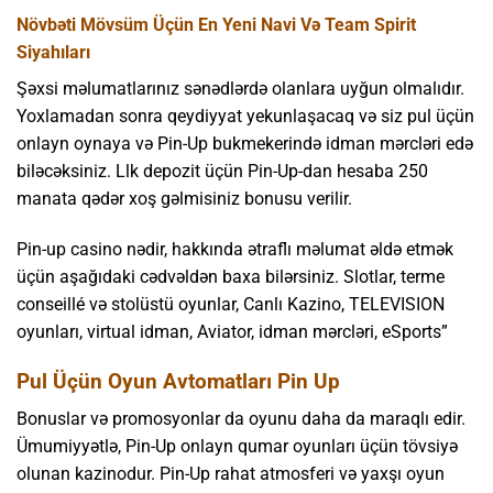
Növbəti Mövsüm Üçün En Yeni Navi Və Team Spirit
Siyahıları
Şəxsi məlumatlarınız sənədlərdə olanlara uyğun olmalıdır.
Yoxlamadan sonra qeydiyyat yekunlaşacaq və siz pul üçün
onlayn oynaya və Pin-Up bukmekerində idman mərcləri edə
biləcəksiniz. Llk depozit üçün Pin-Up-dan hesaba 250
manata qədər xoş gəlmisiniz bonusu verilir.
Pin-up casino nədir, hakkında ətraflı məlumat əldə etmək
üçün aşağıdaki cədvəldən baxa bilərsiniz. Slotlar, terme
conseillé və stolüstü oyunlar, Canlı Kazino, TELEVISION
oyunları, virtual idman, Aviator, idman mərcləri, eSports”
Pul Üçün Oyun Avtomatları Pin Up
Bonuslar və promosyonlar da oyunu daha da maraqlı edir.
Ümumiyyətlə, Pin-Up onlayn qumar oyunları üçün tövsiyə
olunan kazinodur. Pin-Up rahat atmosferi və yaxşı oyun