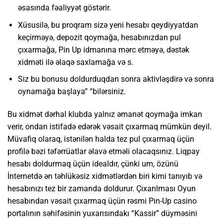
əsasında fəaliyyət göstərir.
Xüsusilə, bu proqram sizə yeni hesabı qeydiyyatdan
keçirməyə, depozit qoymağa, hesabınızdan pul
çıxarmağa, Pin Up idmanına mərc etməyə, dəstək
xidməti ilə əlaqə saxlamağa və s.
Siz bu bonusu doldurduqdan sonra aktivləşdirə və sonra
oynamağa başlaya” “bilərsiniz.
Bu xidmət dərhal klubda yalnız əmanət qoymağa imkan
verir, ondan istifadə edərək vəsait çıxarmaq mümkün deyil.
Müvafiq olaraq, istənilən halda tez pul çıxarmaq üçün
profilə bəzi təfərrüatlar əlavə etməli olacaqsınız. Liqpay
hesabı doldurmaq üçün idealdır, çünki um, özünü
İnternetdə ən təhlükəsiz xidmətlərdən biri kimi tanıyıb və
hesabınızı tez bir zamanda doldurur. Çıxarılması Oyun
hesabından vəsait çıxarmaq üçün rəsmi Pin-Up casino
portalının səhifəsinin yuxarısındakı “Kassir” düyməsini