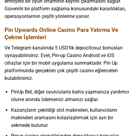
emniyetli bir oyun ortamının keyfini çıkarmasını sağlar.
Güvenilir bir platform sağlama konusundaki kararlılıkları,
operasyonlarının çeşitli yönlerine yansır.
Pin Upwards Online Casino Para Yatırma Ve
Çekme İşlemleri
Ve Telegram kanalında 5 USD’lik depozitosuz bonusları
oynayabilirsiniz. Evet, Pin-up Casino Android ve iOS
cihazlar için bir mobil uygulama sunmaktadır. Pin Up
platformunda gerçekten çok çeşitli casino eğlenceleri
bulabilirsiniz.
PinUp Bet, diğer oyuncularla bahis yapmanıza yardımcı
olurve anında ödemenizi almanızı sağlar.
Kazançların çekildiği slot makineleri, kullanıcıların
makineleri aramasını kolaylaştırmak için ayrı bir
sekmede bulunur.
Pinup casino operatöründen depozitosuz bonuslar