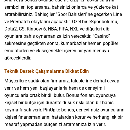
sembolleri toplarsanız, bahsinizi onlarca ve yüzlerce kat
artırabilirsiniz. Bahisçiler “Spor Bahisleri”ne geçerken Line
ve Prematch olaylarını açacaktır. Özel bir eSpor bölümü,
Dota2, CS, Rinbow 6, NBA, FIFA, NXL ve diğerleri gibi
oyunlara bahis oynamanıza izin verecektir. “Casino”
sekmesine geçtikten sonra, kumarbazlar hemen popüler
emülatörleri ve ek seçenekler içeren bir yan menüyü
göreceklerdir.
Teknik Destek Çalışmalarına Dikkat Edin
Müşterilere sadık olan firmamız, taleplerine derhal cevap
verir ve hem yeni başlayanlarla hem de deneyimli
oyuncularla ortak bir dil bulur. Bonus fonları, oyuncuya
kişisel bir bütçe için durante düşük riski olan bir bahis
koyma fırsatı verir. PinUp’te bonus, deneyimsiz oyuncuların
kişisel finansmanlarını hatalardan korur ve herhangi ek bir
masraf yapmadan bütçenizi artırmanıza izin verir.