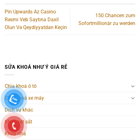
Pin Upwards Az Casino
150 Chancen zum
Rəsmi Veb Saytına Daxil
Sofortmillionär zu werden
Olun Və Qeydiyyatdan Keçin
SỬA KHOÁ NHƯ Ý GIÁ RẺ
Chìa khoá ô tô
Chìa khoá xe máy
Dịch vụ khác
Khoá két sắt
Khoá nhà