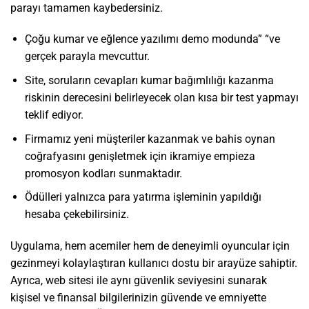
parayı tamamen kaybedersiniz.
Çoğu kumar ve eğlence yazılımı demo modunda” “ve
gerçek parayla mevcuttur.
Site, soruların cevapları kumar bağımlılığı kazanma
riskinin derecesini belirleyecek olan kısa bir test yapmayı
teklif ediyor.
Firmamız yeni müşteriler kazanmak ve bahis oynan
coğrafyasını genişletmek için ikramiye empieza
promosyon kodları sunmaktadır.
Ödülleri yalnızca para yatırma işleminin yapıldığı
hesaba çekebilirsiniz.
Uygulama, hem acemiler hem de deneyimli oyuncular için
gezinmeyi kolaylaştıran kullanıcı dostu bir arayüze sahiptir.
Ayrıca, web sitesi ile aynı güvenlik seviyesini sunarak
kişisel ve finansal bilgilerinizin güvende ve emniyette