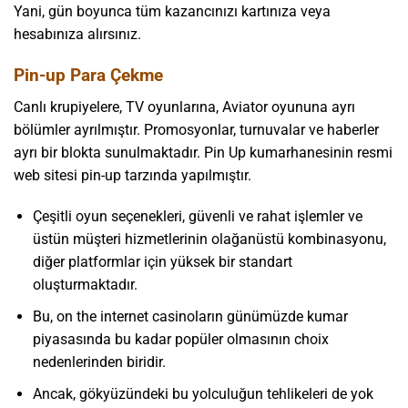
Yani, gün boyunca tüm kazancınızı kartınıza veya
hesabınıza alırsınız.
Pin-up Para Çekme
Canlı krupiyelere, TV oyunlarına, Aviator oyununa ayrı
bölümler ayrılmıştır. Promosyonlar, turnuvalar ve haberler
ayrı bir blokta sunulmaktadır. Pin Up kumarhanesinin resmi
web sitesi pin-up tarzında yapılmıştır.
Çeşitli oyun seçenekleri, güvenli ve rahat işlemler ve
üstün müşteri hizmetlerinin olağanüstü kombinasyonu,
diğer platformlar için yüksek bir standart
oluşturmaktadır.
Bu, on the internet casinoların günümüzde kumar
piyasasında bu kadar popüler olmasının choix
nedenlerinden biridir.
Ancak, gökyüzündeki bu yolculuğun tehlikeleri de yok