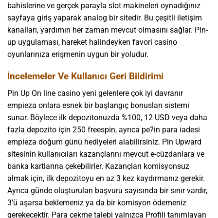
bahislerine ve gerçek parayla slot makineleri oynadığınız
sayfaya giriş yaparak analog bir sitedir. Bu çeşitli iletişim
kanalları, yardımın her zaman mevcut olmasını sağlar. Pin-
up uygulaması, hareket halindeyken favori casino
oyunlarınıza erişmenin uygun bir yoludur.
İncelemeler Ve Kullanıcı Geri Bildirimi
Pin Up On line casino yeni gelenlere çok iyi davranır
empieza onlara esnek bir başlangıç bonusları sistemi
sunar. Böylece ilk depozitonuzda %100, 12 USD veya daha
fazla depozito için 250 freespin, ayrıca pe?in para iadesi
empieza doğum günü hediyeleri alabilirsiniz. Pin Upward
sitesinin kullanıcıları kazançlarını mevcut e-cüzdanlara ve
banka kartlarına çekebilirler. Kazançları komisyonsuz
almak için, ilk depozitoyu en az 3 kez kaydırmanız gerekir.
Ayrıca günde oluşturulan başvuru sayısında bir sınır vardır,
3’ü aşarsa beklemeniz ya da bir komisyon ödemeniz
gerekecektir. Para çekme talebi yalnızca Profili tanımlayan