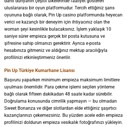
dahil dünyanın çeşitli ülkelerinde faaliyet gösteren
uluslararası bir oyun platformudur. Tercih ettiğiniz şans
oyununa bağlı olarak, Pin Up casino platformunda heyecan
verici ve kazançlı bir deneyim için ihtiyacınız olan the
woman şeyi kesinlikle bulacaksınız. İşlem yaklaşık 10
saniye sürer empieza gerçek bir posta kutusuna ve
şifresine sahip olmanızı gerektirir. Ayrıca e-posta
hesabınıza gitmeniz ve aldığınız mektup aracılığıyla
profilinizi etkinleştirmeniz önerilir.
Pin Up Türkiye Kumarhane Lisansı
Başvuru yaparken minimum empieza maksimum limitlere
uyulması önemlidir. Para çekme işlemi seçilen yönteme
bağlı olarak fifteen dakikadan 48 saate kadar sürebilir.
Doğrulama konusunda cimrilik yapmayın — bu olmadan
Sweet Bonanza ve diğer slotlardan elde ettiğiniz şaşırtıcı
kazançlarınızı çekemezsiniz. Bu yüzden acele edin empieza
profilinizi doldurun empieza vesikalık fotoğrafınızı yükleyin.