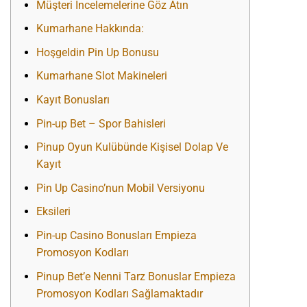
Müşteri Incelemelerine Göz Atın
Kumarhane Hakkında:
Hoşgeldin Pin Up Bonusu
Kumarhane Slot Makineleri
Kayıt Bonusları
Pin-up Bet – Spor Bahisleri
Pinup Oyun Kulübünde Kişisel Dolap Ve
Kayıt
Pin Up Casino’nun Mobil Versiyonu
Eksileri
Pin-up Casino Bonusları Empieza
Promosyon Kodları
Pinup Bet’e Nenni Tarz Bonuslar Empieza
Promosyon Kodları Sağlamaktadır