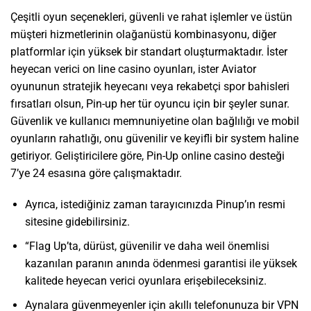
Çeşitli oyun seçenekleri, güvenli ve rahat işlemler ve üstün
müşteri hizmetlerinin olağanüstü kombinasyonu, diğer
platformlar için yüksek bir standart oluşturmaktadır. İster
heyecan verici on line casino oyunları, ister Aviator
oyununun stratejik heyecanı veya rekabetçi spor bahisleri
fırsatları olsun, Pin-up her tür oyuncu için bir şeyler sunar.
Güvenlik ve kullanıcı memnuniyetine olan bağlılığı ve mobil
oyunların rahatlığı, onu güvenilir ve keyifli bir system haline
getiriyor. Geliştiricilere göre, Pin-Up online casino desteği
7’ye 24 esasına göre çalışmaktadır.
Ayrıca, istediğiniz zaman tarayıcınızda Pinup’ın resmi
sitesine gidebilirsiniz.
“Flag Up’ta, dürüst, güvenilir ve daha weil önemlisi
kazanılan paranın anında ödenmesi garantisi ile yüksek
kalitede heyecan verici oyunlara erişebileceksiniz.
Aynalara güvenmeyenler için akıllı telefonunuza bir VPN