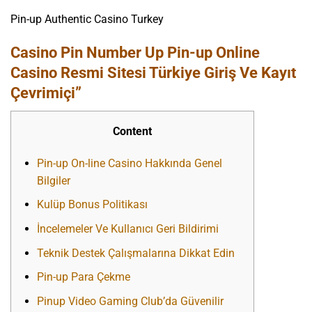
Pin-up Authentic Casino Turkey
Casino Pin Number Up Pin-up Online
Casino Resmi Sitesi Türkiye Giriş Ve Kayıt
Çevrimiçi”
Content
Pin-up On-line Casino Hakkında Genel
Bilgiler
Kulüp Bonus Politikası
İncelemeler Ve Kullanıcı Geri Bildirimi
Teknik Destek Çalışmalarına Dikkat Edin
Pin-up Para Çekme
Pinup Video Gaming Club’da Güvenilir