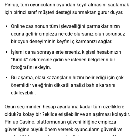
Pin-up, tüm oyuncuların oyundan keyif almasını sağlamak
için birinci sınıf müşteri desteği sunmaktan gurur duyar.
Online casinonun tüm işlevselliğini parmaklarınızın
ucuna getirir empieza nerede olursanız olun sorunsuz
bir oyun deneyiminin keyfini çıkarmanızı sağlar.
İşlemi daha sonraya ertelerseniz, kişisel hesabınızın
“Kimlik” sekmesine gidin ve istenen belgelerin bir
fotoğrafını ekleyin.
Bu aşama, olası kazançların hızını belirlediği için çok
önemlidir ve eğrinin dikkatli analizi bahis kararını
etkileyebilir.
Oyun seçiminden hesap ayarlarına kadar tüm özelliklere
olduk?a kolay bir ?ekilde erişilebilir ve anlaşılması kolaydır.
Pin-up Casino, platformunun güvenilirliğine empieza
güvenliğine büyük önem vererek oyuncuların güvenli ve