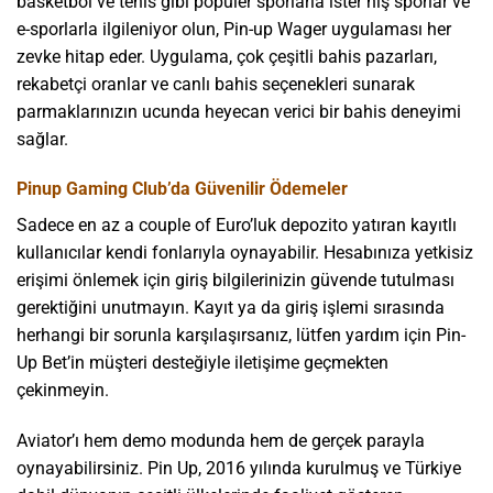
basketbol ve tenis gibi popüler sporlarla ister niş sporlar ve
e-sporlarla ilgileniyor olun, Pin-up Wager uygulaması her
zevke hitap eder. Uygulama, çok çeşitli bahis pazarları,
rekabetçi oranlar ve canlı bahis seçenekleri sunarak
parmaklarınızın ucunda heyecan verici bir bahis deneyimi
sağlar.
Pinup Gaming Club’da Güvenilir Ödemeler
Sadece en az a couple of Euro’luk depozito yatıran kayıtlı
kullanıcılar kendi fonlarıyla oynayabilir. Hesabınıza yetkisiz
erişimi önlemek için giriş bilgilerinizin güvende tutulması
gerektiğini unutmayın. Kayıt ya da giriş işlemi sırasında
herhangi bir sorunla karşılaşırsanız, lütfen yardım için Pin-
Up Bet’in müşteri desteğiyle iletişime geçmekten
çekinmeyin.
Aviator’ı hem demo modunda hem de gerçek parayla
oynayabilirsiniz. Pin Up, 2016 yılında kurulmuş ve Türkiye