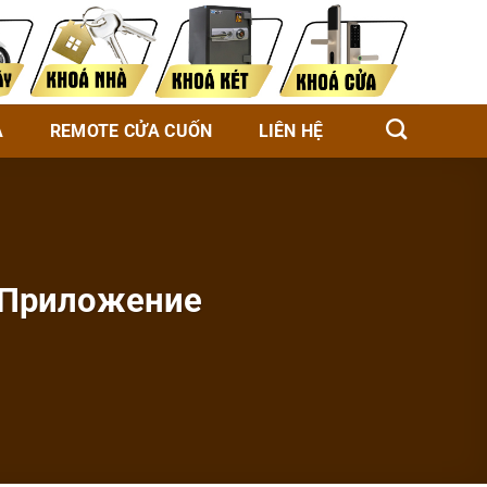
À
REMOTE CỬA CUỐN
LIÊN HỆ
, Приложение