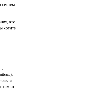
х систем
ния, что
вы хотите
т.
шбека),
нозы и
ентом от