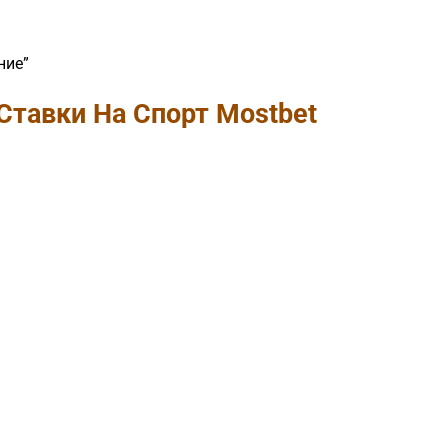
ние”
Ставки На Спорт Mostbet