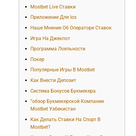
Mostbet Live Ставки
Приложение Для Ios
Наше Мнение Об Операторе Ставок
Игра На Джекпот
Программа Лояльности
Покер
Популярные Игры В Mostbet
Как Внести Депозит
Система Бонусов Букмекера
“обзор Букмекерской Компании
Mostbet Узбекистан
Как Делать Ставки На Спорт В
Mostbet?