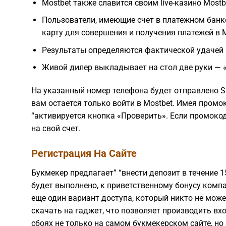
Mostbet также славится своим live-казино Mostb
Пользователи, имеющие счет в платежном банк
карту для совершения и получения платежей в M
Результаты определяются фактической удачей в
Живой дилер выкладывает на стол две руки — «
На указанный номер телефона будет отправлено S
вам остается только войти в Mostbet. Имея промок
“активируется кнопка «Проверить». Если промоко
на свой счет.
Регистрация На Сайте
Букмекер предлагает” “внести депозит в течение 1
будет выполнено, к приветственному бонусу комп
еще один вариант доступа, который никто не мож
скачать на гаджет, что позволяет производить в
сбоях не только на самом букмекерском сайте, но