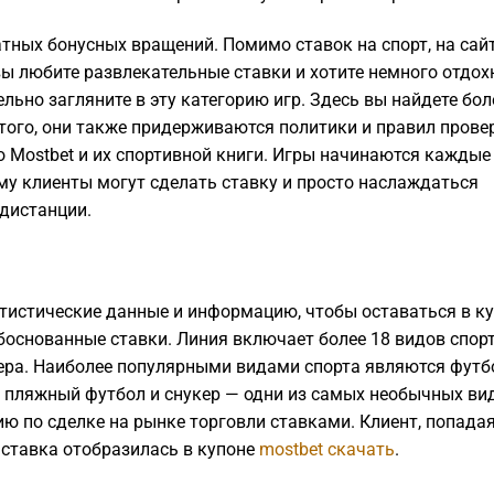
латных бонусных вращений. Помимо ставок на спорт, на сай
 вы любите развлекательные ставки и хотите немного отдох
льно загляните в эту категорию игр. Здесь вы найдете бол
 того, они также придерживаются политики и правил прове
 Mostbet и их спортивной книги. Игры начинаются каждые
му клиенты могут сделать ставку и просто наслаждаться
 дистанции.
атистические данные и информацию, чтобы оставаться в к
боснованные ставки. Линия включает более 18 видов спорт
ера. Наиболее популярными видами спорта являются футб
би, пляжный футбол и снукер — одни из самых необычных ви
ю по сделке на рынке торговли ставками. Клиент, попадая
 ставка отобразилась в купоне
mostbet скачать
.