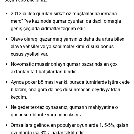
2012-ci ildə qurulan şirkət öz müştərilərinə idmana
mərc” “və kazinoda qumar oyunları da daxil olmaqla
geniş çeşiddə xidmətlər təqdim edir.
Əlavə olaraq, qazanmaq şansınızı daha da artıra bilən
əlavə vəhşilər və ya səpilmələr kimi xüsusi bonus
xüsusiyyətləri var.
Novomatic müasir onlayn qumar bazarında ən çox
axtarılan tərtibatçılardan biridir.
Ayrıca poker bölməsi var ki, burada turnirlərdə iştirak edə
bilərəm, ona görə də heç düşünmədən qeydiyyatdan
keçdim.
Nə qədər tez-tez oynasanız, qumarın mahiyyətinə o
qədər semblante vara biləcəksiniz.
Əmsallara gəlincə, ən populyar oyunlarda 1, 5-5%, qalan
oyunlarda isə 8%-ə qədər təklif edir.