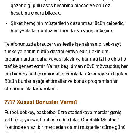
qazandığı pulu əsas hesabına alacaq və onu öz
hesabına çıxara biləcək.
Şirkət həmçinin müştərilərin qazanması üçün cəlbedici
hədiyyələrlə müntəzəm turnirlər və yarışlar keçirir.
Telefonunuzda brauzer vasitəsilə işə salınan o, veb-sayt
funksiyalarının bütün dəstini ehtiva edir. Lakin um,
proqramlardan daha yavaş işləyir və barmaq izi ilə giriş ilə
trafikə qənaət etmir. Yalnız beş idman növü mövcuddur, hər
biri bir neçə üst çempionat, o cümlədən Azərbaycan liqaları.
Bütün bunlar aşağı ehtimallar və bonus proqramlarının
olmaması ilə tamamlanır.
???? Xüsusi Bonuslar Varmı?
Futbol, ​​xokkey, basketbol üzrə statistikaya mərclər geniş
xətt üzrə, yüksək limitlərlə edilə bilər. Gündəlik Mostbet”
“xəttində ən azı bir mərc edən daimi müştərilər cümə günü