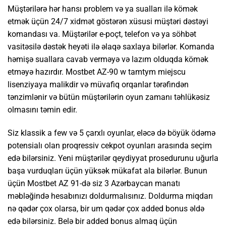
Müştərilərə hər hansı problem və ya sualları ilə kömək
etmək üçün 24/7 xidmət göstərən xüsusi müştəri dəstəyi
komandası va. Müştərilər e-poçt, telefon və ya söhbət
vasitəsilə dəstək heyəti ilə əlaqə saxlaya bilərlər. Komanda
həmişə suallara cavab verməyə və lazım olduqda kömək
etməyə hazırdır. Mostbet AZ-90 w tamtym miejscu
lisenziyaya malikdir və müvafiq orqanlar tərəfindən
tənzimlənir və bütün müştərilərin oyun zamanı təhlükəsiz
olmasını təmin edir.
Siz klassik a few və 5 çarxlı oyunlar, eləcə də böyük ödəmə
potensialı olan proqressiv cekpot oyunları arasında seçim
edə bilərsiniz. Yeni müştərilər qeydiyyat prosedurunu uğurla
başa vurduqları üçün yüksək mükafat ala bilərlər. Bunun
üçün Mostbet AZ 91-də siz 3 Azərbaycan manatı
məbləğində hesabınızı doldurmalısınız. Doldurma miqdarı
nə qədər çox olarsa, bir um qədər çox added bonus əldə
edə bilərsiniz. Belə bir added bonus almaq üçün