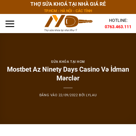
Bỏ
THỢ SỬA KHOÁ TẠI NHÀ GIÁ RẺ
qua
TP.HCM - HÀ NỘI - CÁC TỈNH
nội
HOTLINE:
dung
0763.463.111
SỬA KHÓA TẠI HCM
Mostbet Az Ninety Days Casino Və İdman
Mərclər
ĐĂNG VÀO
22/09/2022
BỞI
LYLAU