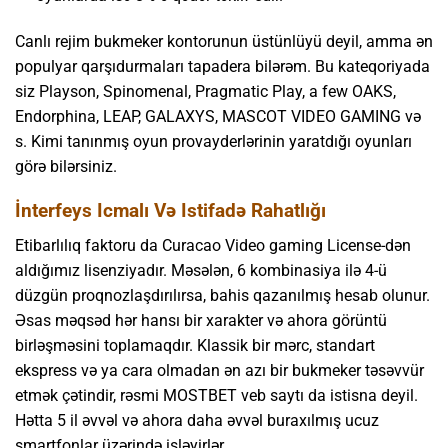
Canlı rejim bukmeker kontorunun üstünlüyü deyil, amma ən
populyar qarşıdurmaları tapadera bilərəm. Bu kateqoriyada
siz Playson, Spinomenal, Pragmatic Play, a few OAKS,
Endorphina, LEAP, GALAXYS, MASCOT VIDEO GAMING və
s. Kimi tanınmış oyun provayderlərinin yaratdığı oyunları
görə bilərsiniz.
İnterfeys Icmalı Və Istifadə Rahatlığı
Etibarlılıq faktoru da Curacao Video gaming License-dən
aldığımız lisenziyadır. Məsələn, 6 kombinasiya ilə 4-ü
düzgün proqnozlaşdırılırsa, bahis qazanılmış hesab olunur.
Əsas məqsəd hər hansı bir xarakter və ahora görüntü
birləşməsini toplamaqdır. Klassik bir mərc, standart
ekspress və ya cara olmadan ən azı bir bukmeker təsəvvür
etmək çətindir, rəsmi MOSTBET veb saytı da istisna deyil.
Hətta 5 il əvvəl və ahora daha əvvəl buraxılmış ucuz
smartfonlar üzərində işləyirlər.