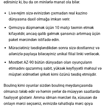
edirsiniz ki, bu da on minlərlə manat ola bilər.
Live-rejim sizə evinizdən çıxmadan real kazino
dünyasına daxil olmağa imkan verir.
Qırmızıya düşməmək üçün 10 matçı təxmin etmək
kifayətdir, ancaq qalib gəlmək şansınızı artırmaq üçün
paket mərcindən istifadə edin.
Müraciətiniz təsdiqləndikdən sonra sizə dostlarınız və
ailənizlə paylaşa biləcəyiniz unikal filial linki veriləcək.
Mostbet AZ-90 bütün dünyadan olan oyunçuların
etimadını qazanmış sabit, yüksək keyfiyyətli məhsul və
müştəri xidmətləri şirkəti kimi özünü təsdiq etmişdir.
Boulinq kimi oyunlar sizdən boulinq meydançasında
olmanızı tələb edir və həmin yerlər də müəyyən saatlarda
fəaliyyət göstərir. Amma idman mərcləri ilə, xüsusən də
onlayn mərci seçsəniz, evinizdə rahatlıqla mərc qoya