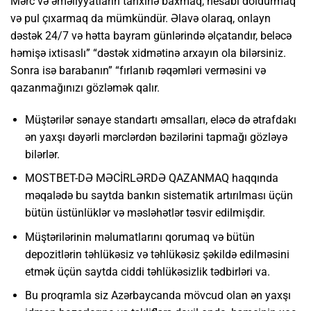
Mərc və əməliyyatların tarixinə baxmaq, hesabı doldurmaq
və pul çıxarmaq da mümkündür. Əlavə olaraq, onlayn
dəstək 24/7 və hətta bayram günlərində əlçatandır, beləcə
həmişə ixtisaslı” “dəstək xidmətinə arxayın ola bilərsiniz.
Sonra isə barabanın” “fırlanıb rəqəmləri verməsini və
qazanmağınızı gözləmək qalır.
Müştərilər sənaye standartı əmsalları, eləcə də ətrafdakı
ən yaxşı dəyərli mərclərdən bəzilərini tapmağı gözləyə
bilərlər.
MOSTBET-DƏ MƏCİRLƏRDƏ QAZANMAQ haqqında
məqalədə bu saytda bankın sistematik artırılması üçün
bütün üstünlüklər və məsləhətlər təsvir edilmişdir.
Müştərilərinin məlumatlarını qorumaq və bütün
depozitlərin təhlükəsiz və təhlükəsiz şəkildə edilməsini
etmək üçün saytda ciddi təhlükəsizlik tədbirləri va.
Bu proqramla siz Azərbaycanda mövcud olan ən yaxşı