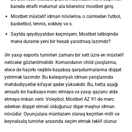
barədə ətraflı məlumat ala bilərsiniz mostbet giriş.
Mostbet müxtəlif idman növlərinə, o cümlədən futbol, ​​
basketbol, ​​tennis, xokkey və s.
Saytda qeydiyyatdan keçmişəm, Mostbet tətbiqində
mənə durante yeni bir hesab yaratmaq lazımdır?
Ən yaxşı esports turnirləri zamanı bir xətt üzrə ən müxtəlif
nəticələr gözlənilməlidir. Komandanın child çıxışlarına,
eləcə də hazırkı rəqiblə başabaş qarşıdurmalarına diqqət
yetirmək lazımdır. Bu kateqoriyalı idman yarışlarında
məhdudiyyətlər kifayət qədər yüksəkdir. Bu, hətta aşağı
əmsallı bir hadisəyə mərc etməyə və yaxşı qazanc əldə
etməyə imkan verir. Voleybol, Mostbet AZ 91-də mərc
edərkən diqqət etməli olduğunuz digər məşhur idman
növüdür. Oyunçulara müntəzəm olaraq keçirilən milli və
beynəlxalq turnirlər arasında seçim etmək təklif olunur.