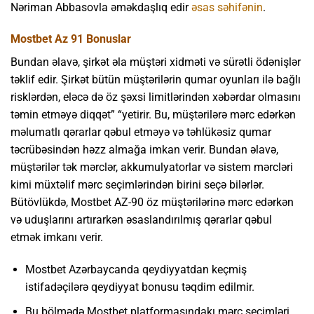
Nəriman Abbasovla əməkdaşlıq edir
əsas səhifənin
.
Mostbet Az 91 Bonuslar
Bundan əlavə, şirkət əla müştəri xidməti və sürətli ödənişlər
təklif edir. Şirkət bütün müştərilərin qumar oyunları ilə bağlı
risklərdən, eləcə də öz şəxsi limitlərindən xəbərdar olmasını
təmin etməyə diqqət” “yetirir. Bu, müştərilərə mərc edərkən
məlumatlı qərarlar qəbul etməyə və təhlükəsiz qumar
təcrübəsindən həzz almağa imkan verir. Bundan əlavə,
müştərilər tək mərclər, akkumulyatorlar və sistem mərcləri
kimi müxtəlif mərc seçimlərindən birini seçə bilərlər.
Bütövlükdə, Mostbet AZ-90 öz müştərilərinə mərc edərkən
və uduşlarını artırarkən əsaslandırılmış qərarlar qəbul
etmək imkanı verir.
Mostbet Azərbaycanda qeydiyyatdan keçmiş
istifadəçilərə qeydiyyat bonusu təqdim edilmir.
Bu bölmədə Mostbet platformasındakı mərc seçimləri