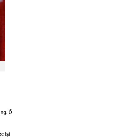
ụng. Ổ
c lại