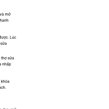
 và mở
nhanh
được. Lúc
 sửa
 thợ sửa
ửa nhấp
ở khóa
ách.