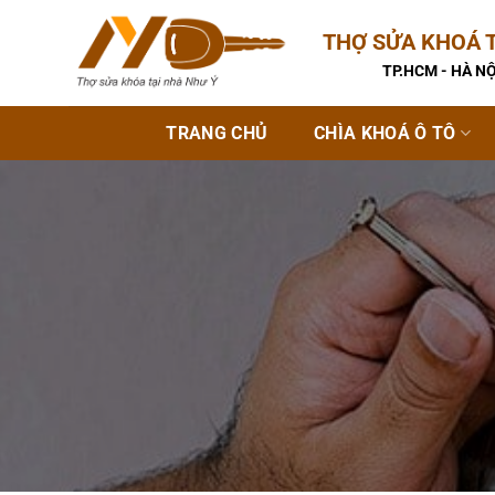
Bỏ
THỢ SỬA KHOÁ T
qua
nội
TP.HCM - HÀ NỘ
dung
TRANG CHỦ
CHÌA KHOÁ Ô TÔ