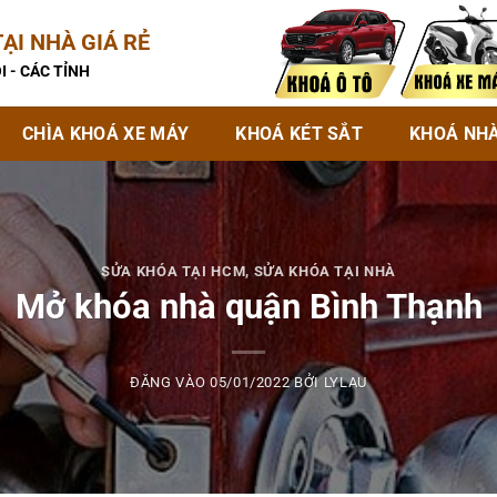
ẠI NHÀ GIÁ RẺ
I - CÁC TỈNH
CHÌA KHOÁ XE MÁY
KHOÁ KÉT SẮT
KHOÁ NH
SỬA KHÓA TẠI HCM
,
SỬA KHÓA TẠI NHÀ
Mở khóa nhà quận Bình Thạnh
ĐĂNG VÀO
05/01/2022
BỞI
LYLAU