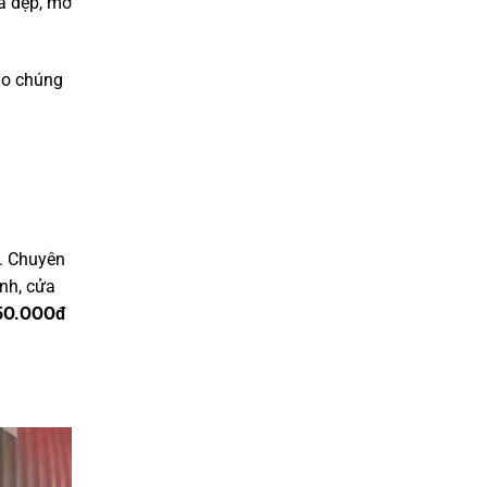
a dẹp, mở
ho chúng
. Chuyên
ính, cửa
ừ 5O.OOOđ