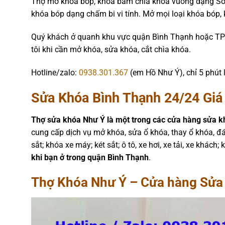
Thợ mở khóa bóp, khóa bấm chìa khóa vuông dạng Sol
khóa bóp dạng chấm bi vi tính. Mở mọi loại khóa bóp,
Quý khách ở quanh khu vực quận Bình Thạnh hoặc TP
tôi khi cần mở khóa, sửa khóa, cắt chìa khóa.
Hotline/zalo:
0938.301.367
(em Hồ Như Ý), chỉ 5 phút 
Sửa Khóa Bình Thạnh 24/24 Giá
Thợ sửa khóa Như Ý là một trong các cửa hàng sửa k
cung cấp dịch vụ mở khóa, sửa ổ khóa, thay ổ khóa, đá
sắt; khóa xe máy; két sắt; ô tô, xe hơi, xe tải, xe khác
khi bạn ở trong
quận
Bình Thạnh
.
Thợ Khóa Như Ý – Cửa hàng Sửa 