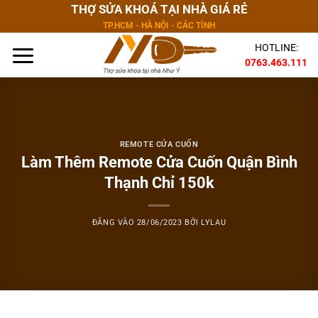
Bỏ
THỢ SỬA KHOÁ TẠI NHÀ GIÁ RẺ
qua
TP.HCM - HÀ NỘI - CÁC TỈNH
nội
HOTLINE:
dung
0763.463.111
REMOTE CỬA CUỐN
Làm Thêm Remote Cửa Cuốn Quận Bình
Thạnh Chỉ 150k
ĐĂNG VÀO
28/06/2023
BỞI
LYLAU