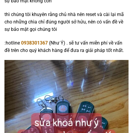
sự bảo mật không còn
thì chúng tôi khuyên rằng chủ nhà nên reset và cài lại mã
cho những chìa chỉ đúng người sở hửu, nên có vấn đề về
sự bảo mật gọi chúng tôi
:hotline
0938301367
(Như Ý) . sẽ tư vấn miễn phí về vấn
đề trên cho quý khách hàng để đưa ra giải pháp tốt nhất.