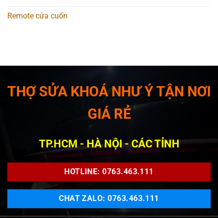
Remote cửa cuốn
THỢ SỬA KHOÁ NHƯ Ý TẬN NƠI
GIÁ RẺ
TP.HCM - HÀ NỘI - CÁC TỈNH
HOTLINE: 0763.463.111
CHAT ZALO: 0763.463.111