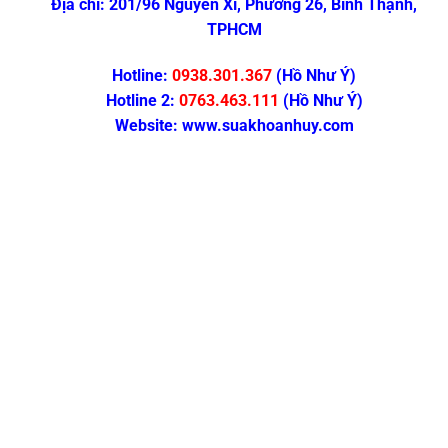
Địa chỉ:
201/96 Nguyễn Xí, Phường 26, Bình Thạnh,
TPHCM
Hotline:
0938.301.367
(Hồ Như Ý)
Hotline 2:
0763.463.111
(Hồ Như Ý)
Website:
www.suakhoanhuy.com