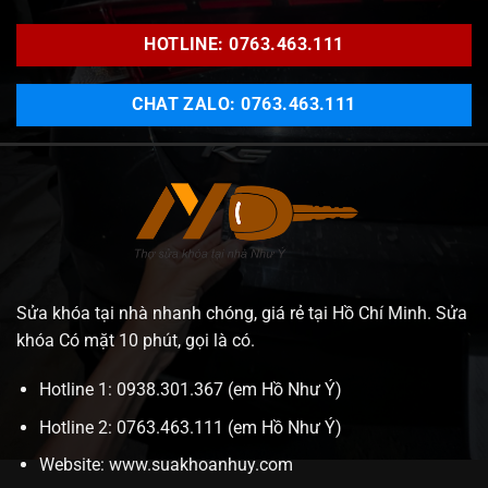
HOTLINE: 0763.463.111
CHAT ZALO: 0763.463.111
Sửa khóa tại nhà nhanh chóng, giá rẻ tại Hồ Chí Minh. Sửa
khóa Có mặt 10 phút, gọi là có.
Hotline 1: 0938.301.367 (em Hồ Như Ý)
Hotline 2: 0763.463.111 (em Hồ Như Ý)
Website:
www.suakhoanhuy.com