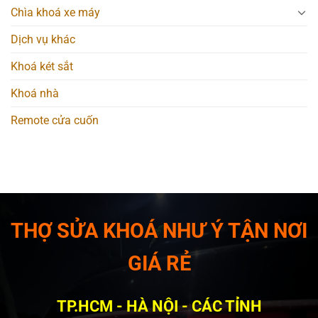
Chìa khoá xe máy
Dịch vụ khác
Khoá két sắt
Khoá nhà
Remote cửa cuốn
THỢ SỬA KHOÁ NHƯ Ý TẬN NƠI
GIÁ RẺ
TP.HCM - HÀ NỘI - CÁC TỈNH