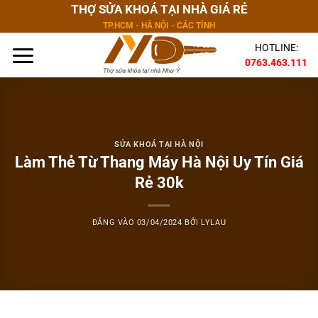
Bỏ
THỢ SỬA KHOÁ TẠI NHÀ GIÁ RẺ
qua
TP.HCM - HÀ NỘI - CÁC TỈNH
nội
HOTLINE:
dung
0763.463.111
SỬA KHOÁ TẠI HÀ NỘI
Làm Thẻ Từ Thang Máy Hà Nội Uy Tín Giá
Rẻ 30k
ĐĂNG VÀO
03/04/2024
BỞI
LYLAU