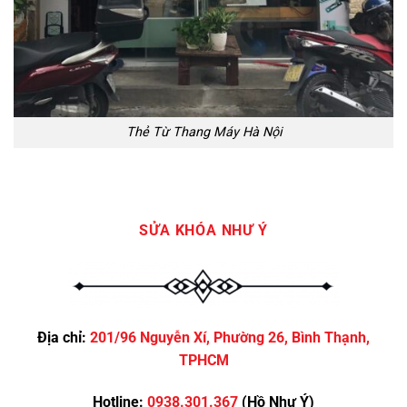
Thẻ Từ Thang Máy Hà Nội
SỬA KHÓA NHƯ Ý
Địa chỉ:
201/96 Nguyễn Xí, Phường 26, Bình Thạnh,
TPHCM
Hotline:
0938.301.367
(Hồ Như Ý)