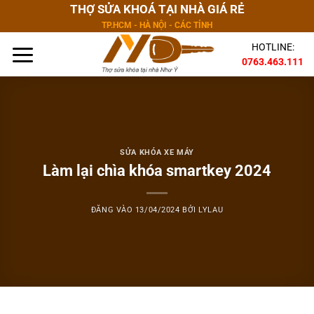
Bỏ
THỢ SỬA KHOÁ TẠI NHÀ GIÁ RẺ
qua
TP.HCM - HÀ NỘI - CÁC TỈNH
nội
HOTLINE:
dung
0763.463.111
SỬA KHÓA XE MÁY
Làm lại chìa khóa smartkey 2024
ĐĂNG VÀO
13/04/2024
BỞI
LYLAU