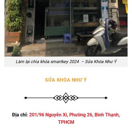
Làm lại chìa khóa smartkey 2024 – Sửa Khóa Như Ý
SỬA KHÓA NHƯ Ý
Địa chỉ:
201/96 Nguyễn Xí, Phường 26, Bình Thạnh,
TPHCM