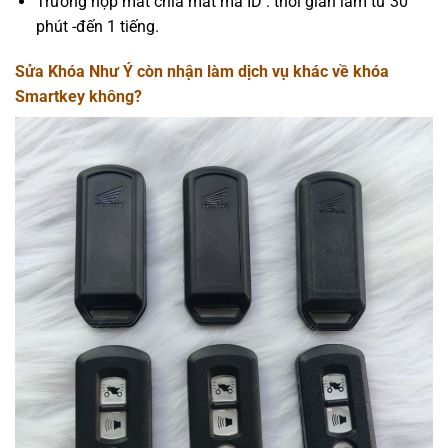
Trường hợp mất chìa mất mã ID : thời gian làm từ 30
phút -đến 1 tiếng.
Sửa Khóa Như Ý còn nhận làm dịch vụ khác về khóa
Smartkey không?