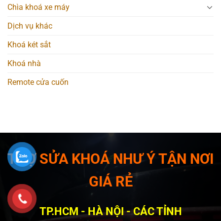
Chìa khoá xe máy
Dịch vụ khác
Khoá két sắt
Khoá nhà
Remote cửa cuốn
THỢ SỬA KHOÁ NHƯ Ý TẬN NƠI
GIÁ RẺ
TP.HCM - HÀ NỘI - CÁC TỈNH