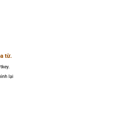
a từ.
tkey.
ình lại