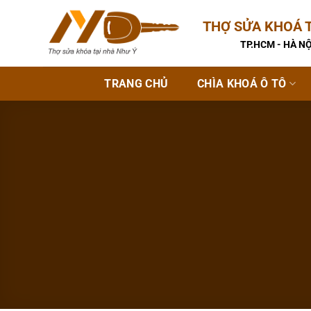
Bỏ
THỢ SỬA KHOÁ T
qua
nội
TP.HCM - HÀ NỘ
dung
TRANG CHỦ
CHÌA KHOÁ Ô TÔ