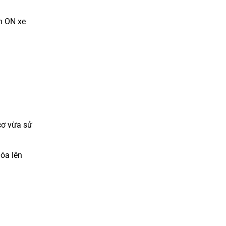
ên ON xe
cơ vừa sử
hóa lên