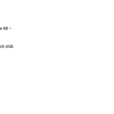
xe AB –
ch chất