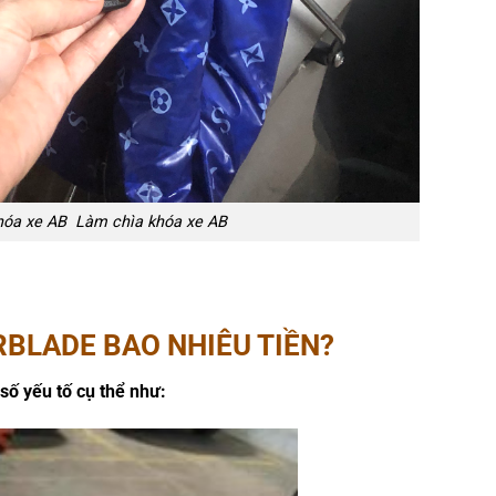
hóa xe AB Làm chìa khóa xe AB
RBLADE BAO NHIÊU TIỀN?
số yếu tố cụ thể như: