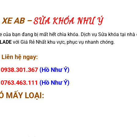
 XE AB –
SỬA KHÓA NHƯ Ý
e của bạn đang bị mất hết chìa khóa. Dịch vụ Sửa khóa tại nhà
BLADE
với Giá Rẻ Nhất khu vực, phục vụ nhanh chóng.
Liên hệ ngay:
:
0938.301.367
(Hồ Như Ý)
:
0763.463.111
(Hồ Như Ý)
Ó MẤY LOẠI: