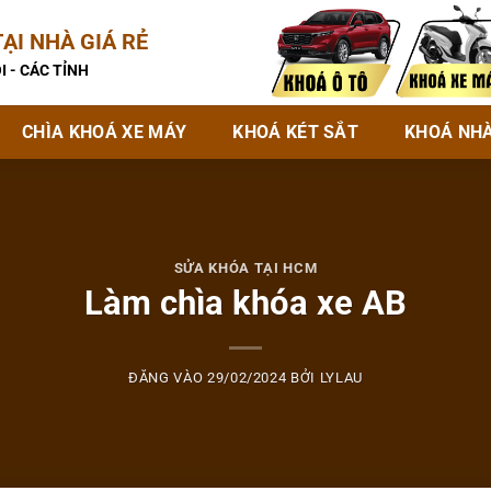
ẠI NHÀ GIÁ RẺ
I - CÁC TỈNH
CHÌA KHOÁ XE MÁY
KHOÁ KÉT SẮT
KHOÁ NH
SỬA KHÓA TẠI HCM
Làm chìa khóa xe AB
ĐĂNG VÀO
29/02/2024
BỞI
LYLAU