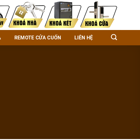
À
REMOTE CỬA CUỐN
LIÊN HỆ