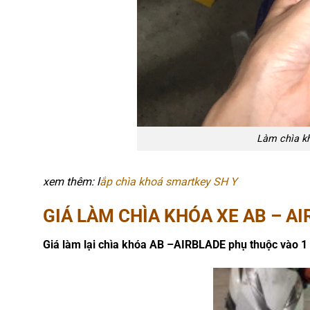
Làm chìa k
xem thêm: l
ắp chìa khoá smartkey SH Y
GIÁ LÀM CHÌA KHÓA XE AB – AI
Giá làm lại chìa khóa AB –AIRBLADE phụ thuộc vào 1 