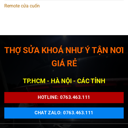
Remote cửa cuốn
THỢ SỬA KHOÁ NHƯ Ý TẬN NƠI
GIÁ RẺ
TP.HCM - HÀ NỘI - CÁC TỈNH
HOTLINE: 0763.463.111
CHAT ZALO: 0763.463.111