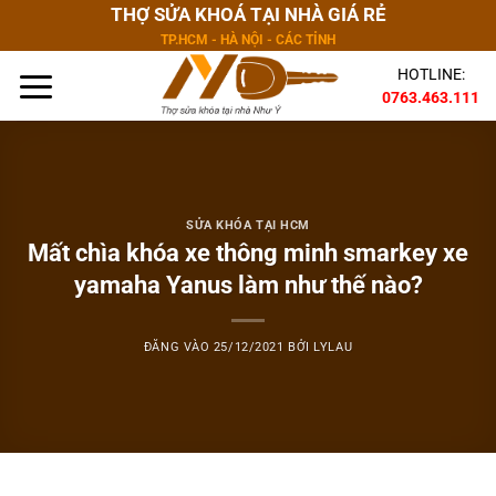
Bỏ
THỢ SỬA KHOÁ TẠI NHÀ GIÁ RẺ
qua
TP.HCM - HÀ NỘI - CÁC TỈNH
nội
HOTLINE:
dung
0763.463.111
SỬA KHÓA TẠI HCM
Mất chìa khóa xe thông minh smarkey xe
yamaha Yanus làm như thế nào?
ĐĂNG VÀO
25/12/2021
BỞI
LYLAU