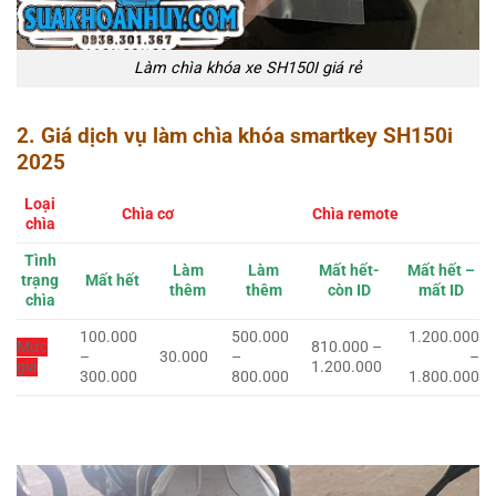
Làm chìa khóa xe SH150I giá rẻ
2. Giá dịch vụ làm chìa khóa smartkey
SH150i
2025
Loại
Chìa cơ
Chìa remote
chìa
Tình
Làm
Làm
Mất hết-
Mất hết –
trạng
Mất hết
thêm
thêm
còn ID
mất ID
chìa
100.000
500.000
1.200.000
Mức
810.000 –
–
30.000
–
–
giá
1.200.000
300.000
800.000
1.800.000