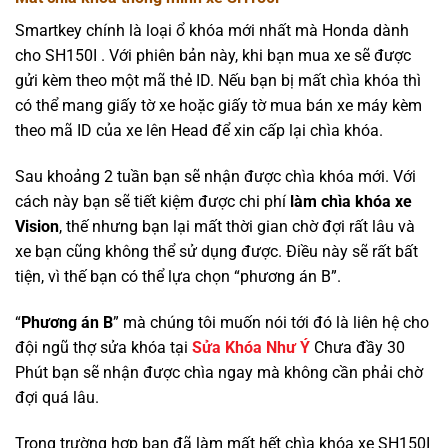
Smartkey chính là loại ổ khóa mới nhất mà Honda dành
cho SH150I . Với phiên bản này, khi bạn mua xe sẽ được
gửi kèm theo một mã thẻ ID. Nếu bạn bị mất chìa khóa thì
có thể mang giấy tờ xe hoặc giấy tờ mua bán xe máy kèm
theo mã ID của xe lên Head để xin cấp lại chìa khóa.
Sau khoảng 2 tuần bạn sẽ nhận được chìa khóa mới. Với
cách này bạn sẽ tiết kiệm được chi phí
làm chìa khóa xe
Vision
, thế nhưng bạn lại mất thời gian chờ đợi rất lâu và
xe bạn cũng không thể sử dụng được. Điều này sẽ rất bất
tiện, vì thế bạn có thể lựa chọn “phương án B”.
“
Phương án B
” mà chúng tôi muốn nói tới đó là liên hệ cho
đội ngũ thợ sửa khóa tại
Sửa Khóa Như Ý
Chưa đầy 30
Phút bạn sẽ nhận được chìa ngay mà không cần phải chờ
đợi quá lâu.
Trong trường hợp bạn đã làm mất hết chìa khóa xe SH150I