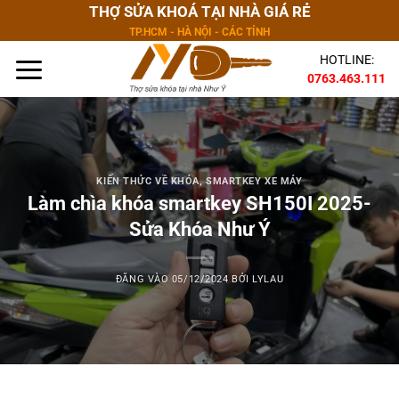
Bỏ
THỢ SỬA KHOÁ TẠI NHÀ GIÁ RẺ
qua
TP.HCM - HÀ NỘI - CÁC TỈNH
nội
HOTLINE:
dung
0763.463.111
KIẾN THỨC VỀ KHÓA
,
SMARTKEY XE MÁY
Làm chìa khóa smartkey SH150I 2025-
Sửa Khóa Như Ý
ĐĂNG VÀO
05/12/2024
BỞI
LYLAU