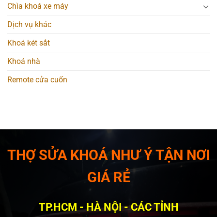
Chìa khoá xe máy
Dịch vụ khác
Khoá két sắt
Khoá nhà
Remote cửa cuốn
THỢ SỬA KHOÁ NHƯ Ý TẬN NƠI
GIÁ RẺ
TP.HCM - HÀ NỘI - CÁC TỈNH