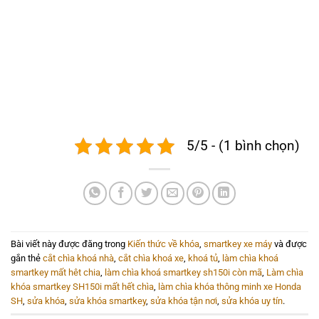
5/5 - (1 bình chọn)
Bài viết này được đăng trong
Kiến thức về khóa
,
smartkey xe máy
và được
gắn thẻ
cắt chìa khoá nhà
,
cắt chìa khoá xe
,
khoá tủ
,
làm chìa khoá
smartkey mất hêt chia
,
làm chìa khoá smartkey sh150i còn mã
,
Làm chìa
khóa smartkey SH150i mất hết chìa
,
làm chìa khóa thông minh xe Honda
SH
,
sửa khóa
,
sửa khóa smartkey
,
sửa khóa tận nơi
,
sửa khóa uy tín
.