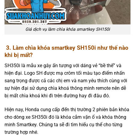
Giá dịch vụ làm chìa khóa smartkey SH150i
3. Làm chìa khóa
smartkey
SH150i
như thế nào
khi bị mất?
SH350i là mẫu xe gây ấn tượng với dáng vẻ “bề thế” và
hiện đại. Logo SH được mạ crôm tối màu tạo điểm nhấn
sang trọng được cả các chị em và nam yêu thích cùng với
sự hiện đại sử dụng chìa khoá thông minh remote nên dễ
bị mất chìa khoá khi đi trên đường hay đi đâu đó.
Hiện nay, Honda cung cấp đến thị trường 2 phiên bản khóa
cho dòng xe SH350i đó là khóa cắm vặn ổ và khóa thông
minh Smartkey. Chúng ta sẽ đi tìm hiểu cụ thể cho từng
trường hợp nhé.