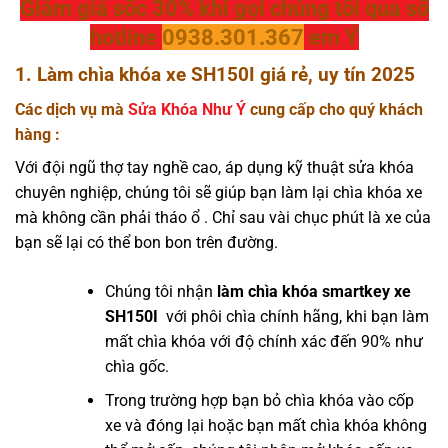
Giảm giá sốc 30% khi gọi chúng tôi qua số
hotline
0938.301.367
em Ý
1. Làm chìa khóa xe SH150I giá rẻ, uy tín 2025
Các dịch vụ mà
Sửa Khóa Như Ý
cung cấp cho quý khách
hàng :
Với đội ngũ thợ tay nghề cao, áp dụng kỹ thuật sửa khóa
chuyên nghiệp, chúng tôi sẽ giúp bạn làm lại chìa khóa xe
mà không cần phải tháo ổ . Chỉ sau vài chục phút là xe của
bạn sẽ lại có thể bon bon trên đường.
Chúng tôi nhận
làm chìa khóa smartkey xe
SH150I
với phôi chìa chính hãng, khi bạn làm
mất chìa khóa với độ chính xác đến 90% như
chìa gốc.
Trong trường hợp bạn bỏ chìa khóa vào cốp
xe và đóng lại hoặc bạn mất chìa khóa không