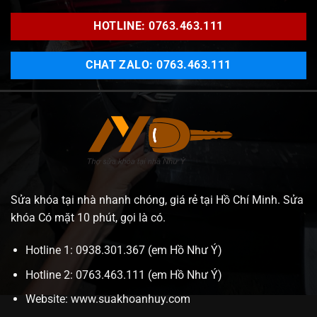
HOTLINE: 0763.463.111
CHAT ZALO: 0763.463.111
Sửa khóa tại nhà nhanh chóng, giá rẻ tại Hồ Chí Minh. Sửa
khóa Có mặt 10 phút, gọi là có.
Hotline 1: 0938.301.367 (em Hồ Như Ý)
Hotline 2: 0763.463.111 (em Hồ Như Ý)
Website:
www.suakhoanhuy.com