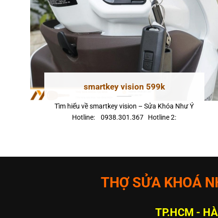
smartkey vision 599k
Tìm hiểu về smartkey vision – Sửa Khóa Như Ý
Hotline: 0938.301.367 Hotline 2:
THỢ SỬA KHOÁ NH
TP.HCM - HÀ