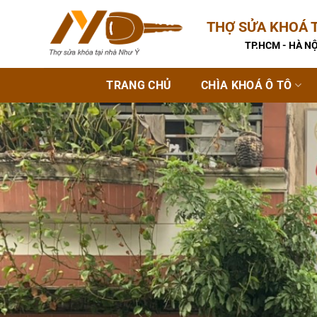
Bỏ
THỢ SỬA KHOÁ T
qua
nội
TP.HCM - HÀ NỘ
dung
TRANG CHỦ
CHÌA KHOÁ Ô TÔ