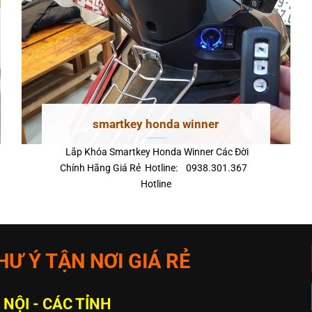
smartkey honda winner
Lắp Khóa Smartkey Honda Winner Các Đời
Chính Hãng Giá Rẻ Hotline: 0938.301.367
Hotline
Ư Ý TẬN NƠI GIÁ RẺ
 NỘI - CÁC TỈNH