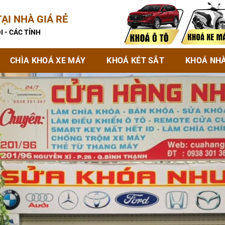
ẠI NHÀ GIÁ RẺ
I - CÁC TỈNH
CHÌA KHOÁ XE MÁY
KHOÁ KÉT SẮT
KHOÁ NH