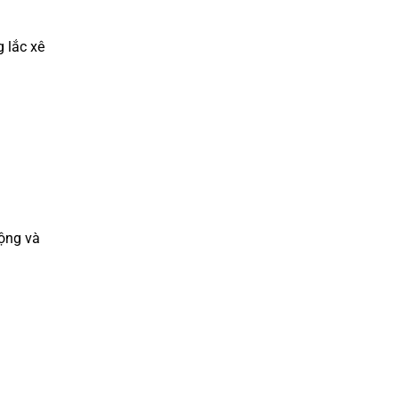
 lắc xê
ộng và