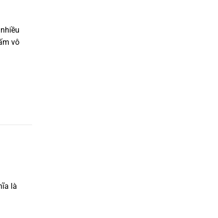
 nhiều
bấm vô
ĩa là