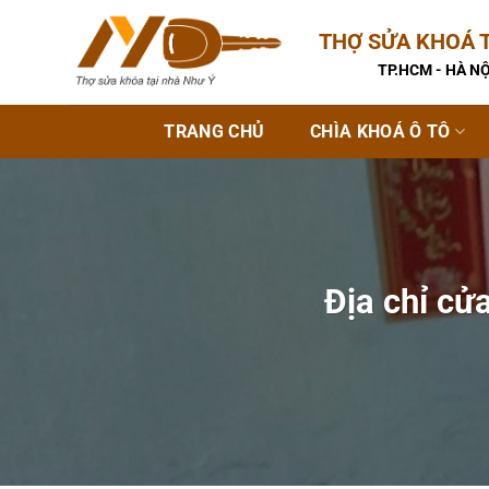
Bỏ
THỢ SỬA KHOÁ T
qua
nội
TP.HCM - HÀ NỘ
dung
TRANG CHỦ
CHÌA KHOÁ Ô TÔ
Địa chỉ cử