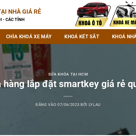
ẠI NHÀ GIÁ RẺ
I - CÁC TỈNH
CHÌA KHOÁ XE MÁY
KHOÁ KÉT SẮT
KHOÁ NH
SỬA KHÓA TẠI HCM
a hàng lắp đặt smartkey giá rẻ qu
ĐĂNG VÀO
07/06/2023
BỞI
LYLAU