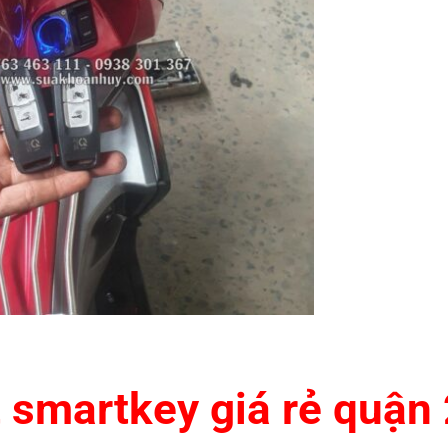
 smartkey giá rẻ quận 