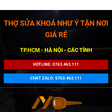
THỢ SỬA KHOÁ NHƯ Ý TẬN NƠI
GIÁ RẺ
TP.HCM - HÀ NỘI - CÁC TỈNH
HOTLINE: 0763.463.111
CHAT ZALO: 0763.463.111