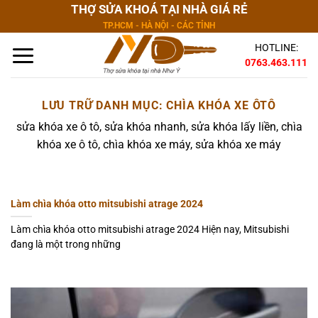
Bỏ
THỢ SỬA KHOÁ TẠI NHÀ GIÁ RẺ
qua
TP.HCM - HÀ NỘI - CÁC TỈNH
nội
HOTLINE:
dung
0763.463.111
LƯU TRỮ DANH MỤC:
CHÌA KHÓA XE ÔTÔ
sửa khóa xe ô tô, sửa khóa nhanh, sửa khóa lấy liền, chìa
khóa xe ô tô, chìa khóa xe máy, sửa khóa xe máy
Làm chìa khóa otto mitsubishi atrage 2024
Làm chìa khóa otto mitsubishi atrage 2024 Hiện nay, Mitsubishi
đang là một trong những