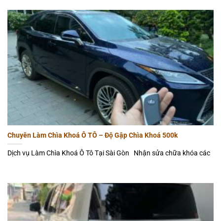
Chuyên Làm Chìa Khoá Ô TÔ – Độ Gập Chìa Khoá 500k
Dịch vụ Làm Chìa Khoá Ô Tô Tại Sài Gòn Nhận sửa chữa khóa các