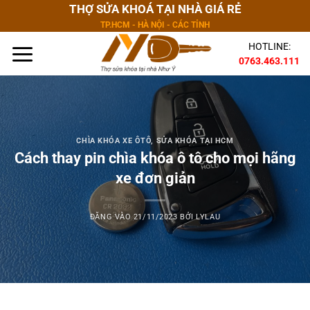
Bỏ
THỢ SỬA KHOÁ TẠI NHÀ GIÁ RẺ
qua
TP.HCM - HÀ NỘI - CÁC TỈNH
nội
HOTLINE:
dung
0763.463.111
CHÌA KHÓA XE ÔTÔ
,
SỬA KHÓA TẠI HCM
Cách thay pin chìa khóa ô tô cho mọi hãng
xe đơn giản
ĐĂNG VÀO
21/11/2023
BỞI
LYLAU