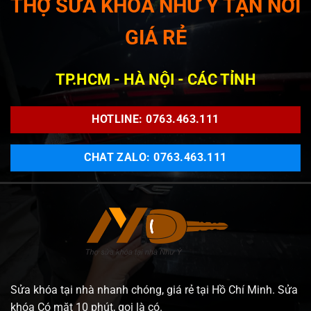
THỢ SỬA KHOÁ NHƯ Ý TẬN NƠI
GIÁ RẺ
TP.HCM - HÀ NỘI - CÁC TỈNH
HOTLINE: 0763.463.111
CHAT ZALO: 0763.463.111
Sửa khóa tại nhà nhanh chóng, giá rẻ tại Hồ Chí Minh. Sửa
khóa Có mặt 10 phút, gọi là có.