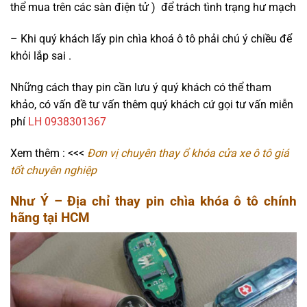
thể mua trên các sàn điện tử ) để trách tình trạng hư mạch
– Khi quý khách lấy pin chìa khoá ô tô phải chú ý chiều để
khỏi lắp sai .
Những cách thay pin cần lưu ý quý khách có thể tham
khảo, có vấn đề tư vấn thêm quý khách cứ gọi tư vấn miễn
phí
LH 0938301367
Xem thêm : <<<
Đơn vị chuyên thay ổ khóa cửa xe ô tô giá
tốt chuyên nghiệp
Như Ý – Địa chỉ thay pin chìa khóa ô tô chính
hãng tại HCM