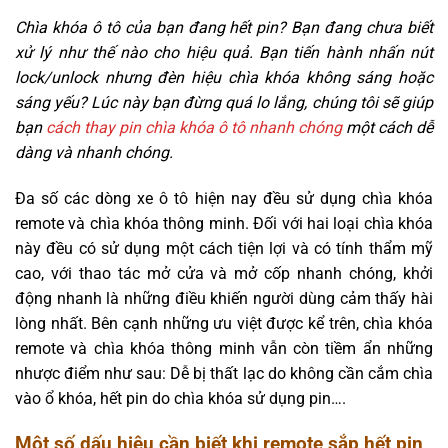
Chìa khóa ô tô của bạn đang hết pin? Bạn đang chưa biết
xử lý như thế nào cho hiệu quả. Bạn tiến hành nhấn nút
lock/unlock nhưng đèn hiệu chìa khóa không sáng hoặc
sáng yếu? Lúc này bạn đừng quá lo lắng, chúng tôi sẽ giúp
bạn
cách thay pin chìa khóa ô tô nhanh chóng
một cách dễ
dàng và nhanh chóng.
Đa số các dòng xe ô tô hiện nay đều sử dụng chìa khóa
remote và chìa khóa thông minh. Đối với hai loại chìa khóa
này đều có sử dụng một cách tiện lợi và có tính thẩm mỹ
cao, với thao tác mở cửa và mở cốp nhanh chóng, khởi
động nhanh là những điều khiến người dùng cảm thấy hài
lòng nhất. Bên cạnh những ưu việt được kể trên, chìa khóa
remote và chìa khóa thông minh vẫn còn tiềm ẩn những
nhược điểm như sau: Dễ bị thất lạc do không cần cắm chìa
vào ổ khóa, hết pin do chìa khóa sử dụng pin….
Một số dấu hiệu cần biết khi remote sắp hết pin