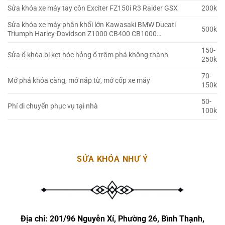
Sửa khóa xe máy tay côn Exciter FZ150i R3 Raider GSX
200k
Sửa khóa xe máy phân khối lớn Kawasaki BMW Ducati
500k
Triumph Harley-Davidson Z1000 CB400 CB1000…
150-
Sửa ổ khóa bị kẹt hóc hỏng ổ trộm phá không thành
250k
70-
Mở phá khóa càng, mở nắp từ, mở cốp xe máy
150k
50-
Phí di chuyển phục vụ tại nhà
100k
SỬA KHÓA NHƯ Ý
Địa chỉ:
201/96 Nguyễn Xí, Phường 26, Bình Thạnh,