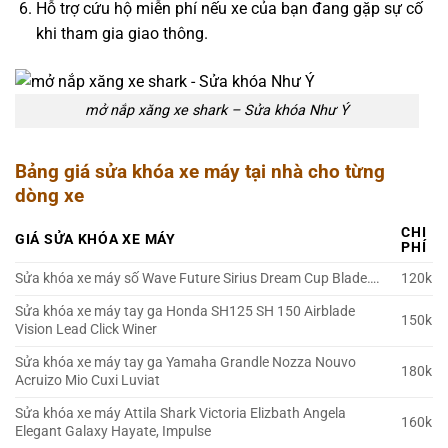
Hỗ trợ cứu hộ miễn phí nếu xe của bạn đang gặp sự cố
khi tham gia giao thông.
mở nắp xăng xe shark – Sửa khóa Như Ý
Bảng giá sửa khóa xe máy tại nhà cho từng
dòng xe
CHI
GIÁ SỬA KHÓA XE MÁY
PHÍ
Sửa khóa xe máy số Wave Future Sirius Dream Cup Blade….
120k
Sửa khóa xe máy tay ga Honda SH125 SH 150 Airblade
150k
Vision Lead Click Winer
Sửa khóa xe máy tay ga Yamaha Grandle Nozza Nouvo
180k
Acruizo Mio Cuxi Luviat
Sửa khóa xe máy Attila Shark Victoria Elizbath Angela
160k
Elegant Galaxy Hayate, Impulse