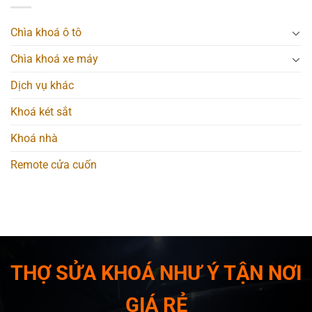
Chìa khoá ô tô
Chìa khoá xe máy
Dịch vụ khác
Khoá két sắt
Khoá nhà
Remote cửa cuốn
THỢ SỬA KHOÁ NHƯ Ý TẬN NƠI
GIÁ RẺ