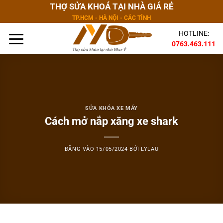
Bỏ
THỢ SỬA KHOÁ TẠI NHÀ GIÁ RẺ
qua
TP.HCM - HÀ NỘI - CÁC TỈNH
nội
HOTLINE:
dung
0763.463.111
SỬA KHÓA XE MÁY
Cách mở nắp xăng xe shark
ĐĂNG VÀO
15/05/2024
BỞI
LYLAU