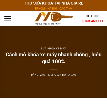
Bỏ
THỢ SỬA KHOÁ TẠI NHÀ GIÁ RẺ
qua
TP.HCM - HÀ NỘI - CÁC TỈNH
nội
HOTLINE:
dung
0763.463.111
SỬA KHÓA XE MÁY
Cách mở khóa xe máy nhanh chóng , hiệu
quả 100%
ĐĂNG VÀO
14/05/2024
BỞI
LYLAU