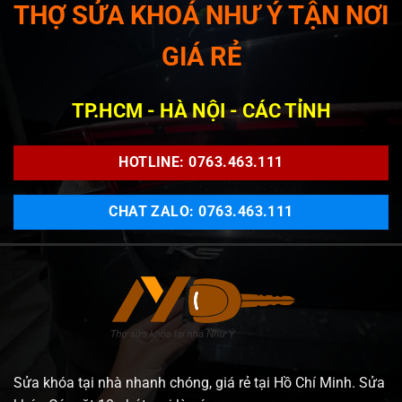
THỢ SỬA KHOÁ NHƯ Ý TẬN NƠI
GIÁ RẺ
TP.HCM - HÀ NỘI - CÁC TỈNH
HOTLINE: 0763.463.111
CHAT ZALO: 0763.463.111
Sửa khóa tại nhà nhanh chóng, giá rẻ tại Hồ Chí Minh. Sửa