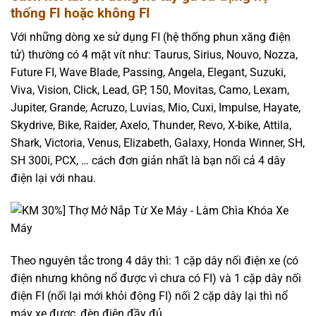
thống FI hoặc không FI
Với những dòng xe sử dụng FI (hệ thống phun xăng điện
tử) thường có 4 mặt vít như: Taurus, Sirius, Nouvo, Nozza,
Future FI, Wave Blade, Passing, Angela, Elegant, Suzuki,
Viva, Vision, Click, Lead, GP, 150, Movitas, Camo, Lexam,
Jupiter, Grande, Acruzo, Luvias, Mio, Cuxi, Impulse, Hayate,
Skydrive, Bike, Raider, Axelo, Thunder, Revo, X-bike, Attila,
Shark, Victoria, Venus, Elizabeth, Galaxy, Honda Winner, SH,
SH 300i, PCX, … cách đơn giản nhất là bạn nối cả 4 dây
điện lại với nhau.
Theo nguyên tắc trong 4 dây thì: 1 cặp dây nối điện xe (có
điện nhưng không nổ được vì chưa có FI) và 1 cặp dây nối
điện FI (nối lại mới khỏi động FI) nối 2 cặp dây lại thì nổ
máy xe được, đèn điện đầy đủ.